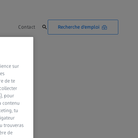
Recherche d'emploi
Contact
rience sur
des
re de te
collecter
s), pour
du contenu
eting, tu
vigateur
Tu trouveras
ère de