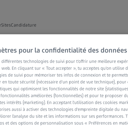
e
Sites
Candidature
oi
ètres pour la confidentialité des données
e différentes technologies de suivi pour t'offrir une meilleure expé
ez ZEISS
e web. En cliquant sur « Tout accepter », tu acceptes qu'on utilise 
ies de suivi pour mémoriser tes infos de connexion et te permett
 en toute sécurité (nécessaire d'un point de vue technique), pour 
stiques qui optimisent les fonctionnalités de notre site (statistique
s fonctionnalités améliorées (fonctionnelles) et pour te proposer 
tes intérêts (marketing). En acceptant l'utilisation des cookies mark
rises aussi à activer des technologies d'empreinte digitale du na
iorer l'analyse du site et les informations sur ses performances. 
monde entier. Utilisez le filtre ou la recherche par mot-clé
fos et des options de personnalisation sous « Préférences en mati
nces. Si vous avez des questions, veuillez consulter la section