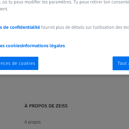
, où tu peux modifier tes paramètres. Tu peux retirer ton consent
ez dès maintenant et rejoignez #teamZEISS.
ent.
s de confidentialité
fournit plus de détails sur l'utilisation des t
les cookies
Informations légales
ences de cookies
Tout 
À PROPOS DE ZEISS
À propos