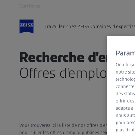
Carrières
S’ouvre dans un nouvel onglet
Travailler chez ZEISS
Domaines d'expertis
Recherche d'empl
Param
On utilis
Offres d'emploi ch
notre sit
technolog
connecter
des stati
offrir de
adapté à 
nous auto
pour amél
Vous trouverez ici la liste de nos offres d'emploi dans le 
plus d'in
pour cibler les offres d'emploi publiées selon vos préfére