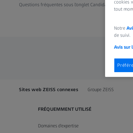
cookies »
Questions fréquentes sous l'onglet Candidature. Postul
tout mom
Notre
Avi
de suivi.
Avis sur 
Préfér
Sites web ZEISS connexes
Groupe ZEISS
FRÉQUEMMENT UTILISÉ
Domaines d'expertise