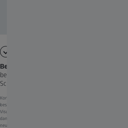
Beste digitale Visualisierung
bei exoskopischen Eingriffen und zu
Schulungszwecken
Komplexe Hirn- und Wirbelsäulenoperationen erfordern den
bestmöglichen Standard in Bezug auf die digitale und optische
Visualisierung. Mit dem neuen ZEISS KINEVO 900 S können Sie
dank optimaler digitaler Visualisierungsfunktionen und der
neuesten 3D-Kameratechnologie in 4K kleine anatomische