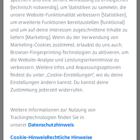
(technisch notwendig), um Statistiken zu sammeln, die
unsere Website-Funktionalität verbessern (Statistiken),
um erweiterte Funktionen bereitzustellen (funktional)
und um auf deine Interessen zugeschnittene Inhalte zu
liefern (Marketing). Wenn du der Verwendung von
Marketing-Cookies zustimmst, erlaubst du uns auch,
Mit dem KINEVO 900 S hat ZEISS
Browser-Fingerprinting-Technologien zu aktivieren, um
die Messlatte für hochmoderne
die Website-Analyse und Leistungserkenntnisse zu
Operationsmikroskope in der
verbessern. Weitere Infos und Anpassungsoptionen
findest du unter „Cookie-Einstellungen“, wo du deine
Neurochirurgie höher gelegt. Es
Einstellungen ändern kannst. Du kannst deine
hat meine Erwartungen
Zustimmung jederzeit widerrufen.
übertroffen.
Erfahren Sie, was andere Fachkollegen über das
Weitere Informationen zur Nutzung von
neue ZEISS KINEVO 900 S sagen
Trackingtechnologien finden Sie in
unserer
Datenschutzhinweis
.
Dr. Julius Höhne
Cookie-Hinweis
Rechtliche Hinweise
Neurochirurg, Klinikum Nürnberg, Deutschland