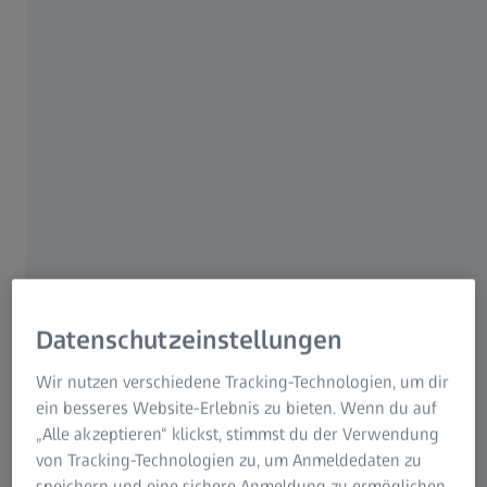
Visualisierung und der unterbrechungsfreien
robotergestützten Interaktion, mit deren Hilfe Sie Ihre
Patienten schnell und zuverlässig versorgen können.
Das neue System vereint alle Vorteile des bewährten ZEISS
KINEVO 900 in sich:
Beste digitale Visualisierung
,
Cobotic
Assistant
und
Vernetzte Intelligenz
.
Datenschutzeinstellungen
Wir nutzen verschiedene Tracking-Technologien, um dir
ein besseres Website-Erlebnis zu bieten. Wenn du auf
„Alle akzeptieren“ klickst, stimmst du der Verwendung
von Tracking-Technologien zu, um Anmeldedaten zu
speichern und eine sichere Anmeldung zu ermöglichen