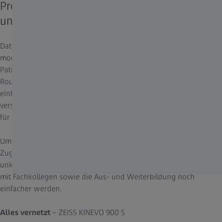
Proaktive Unterstützung bei chirurgischen
und nichtchirurgischen Aufgaben
Daten spielen heutzutage eine wesentliche Rolle in der
modernen Chirurgie, aber auch in der Lehre und im
Patientenmanagement. Insbesondere bei Ihren täglichen
Routinearbeiten mit dem Robotic Visualization System ist die
einfache, sofortige Übertragung und Nutzung der Daten über
verschiedene Systeme hinweg die unerlässliche Voraussetzung
für reibungslose und effiziente Prozesse.
Um diesem Bedarf gerecht zu werden, bietet ZEISS KINEVO 900 S
Zugang zu führenden digitalen Lösungen von ZEISS – für eine
unkomplizierte Datenverwaltung, durch die die Zusammenarbeit
mit Fachkollegen sowie die Aus- und Weiterbildung noch
einfacher werden.
Alles vernetzt
– ZEISS KINEVO 900 S