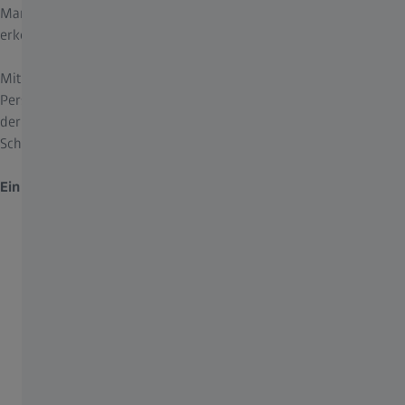
Marker oder Farbunterschiede im Gewebe noch zuverlässiger
erkennen.
Mit dem KINEVO 900 S können Studierende und assistierendes
Personal auf einem 3D-Bildschirm in 4K genau beobachten, was
der Chirurg sieht. So entstehen einmalige
Schulungsmöglichkeiten.
Ein neues Maß an Bildschärfe
– ZEISS KINEVO 900 S