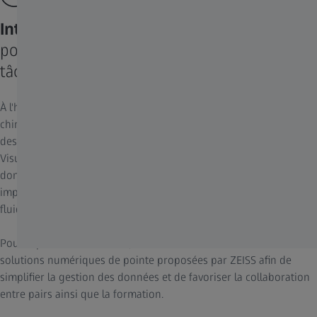
Intelligence connectée
pour une assistance proactive dans les
tâches chirurgicales et non chirurgicales
À l'heure actuelle, les données jouent un rôle essentiel dans la
chirurgie moderne, y compris dans l'enseignement et la gestion
des patients. Lors de votre travail quotidien avec Robotic
Visualization System, la possibilité de transférer facilement des
données et de les utiliser instantanément dans tous les systèmes
impliqués permet notamment de garantir des processus aussi
fluides qu'efficaces.
Pour répondre à ce besoin, ZEISS KINEVO 900 S donne accès aux
solutions numériques de pointe proposées par ZEISS afin de
simplifier la gestion des données et de favoriser la collaboration
entre pairs ainsi que la formation.