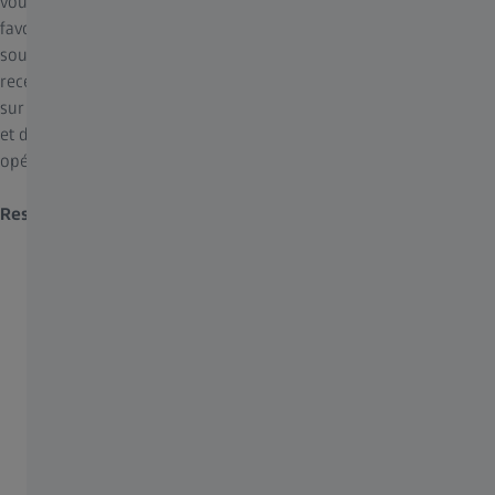
vous aider ? Également appelés cobots, les robots collaboratifs
favorisent un travail interactif entre vous et ZEISS KINEVO 900 S,
source d'un flux de tâches chirurgical ininterrompu. Les cobots
recentrent automatiquement la zone de mise au point, passent
sur demande au mode par fluorescence ou capturent des images
et des vidéos tout en gardant vos mains dans le champ
opératoire.
Restez concentré
– ZEISS KINEVO 900 S