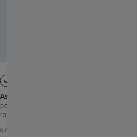
Assistance cobotique
pour une performance améliorée par la
robotique
Qu'est-ce qu'un assistant robotisé collaboratif et comment peut-il