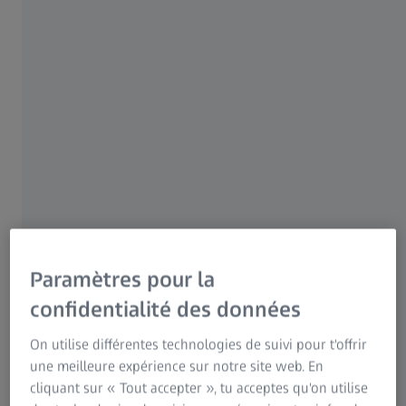
numérique et les interactions robotiques intégrées vous
offrent afin de prodiguer des soins rapides et fiables.
Ce nouveau système offre les nombreux avantages du
microscope ZEISS KINEVO 900, mais il réunit aussi une
visualisation numérique au meilleur niveau
, une
assistance cobotique
et une
intelligence connectée
dans
un appareil unique.
Paramètres pour la
confidentialité des données
On utilise différentes technologies de suivi pour t'offrir
une meilleure expérience sur notre site web. En
cliquant sur « Tout accepter », tu acceptes qu'on utilise