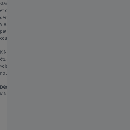
standards les plus élevés en matière de visualisation numérique
et optique. Grâce à ses capacités élevées de visualisation et à la
dernière technologie de caméra 3D 4K, le nouveau ZEISS KINEVO
900 S permet de visualiser avec une fiabilité améliorée de très
petits détails anatomiques ainsi que d'infimes différences de
couleur dans les tissus.
KINEVO 900 S atteint un niveau de visualisation plus élevé : les
étudiants comme les assistants peuvent observer en détail ce que
voit le chirurgien sur un écran 3D 4K, bénéficiant ainsi de
nouvelles perspectives d'apprentissage.
Découvrez la précision sous une nouvelle dimension
– ZEISS
KINEVO 900 S