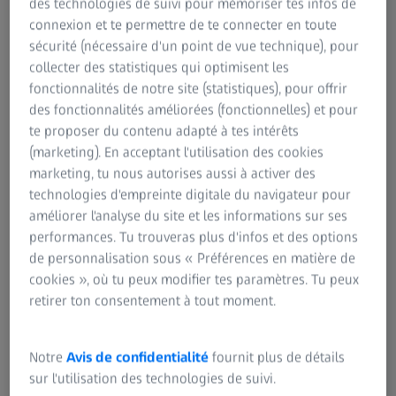
des technologies de suivi pour mémoriser tes infos de
connexion et te permettre de te connecter en toute
sécurité (nécessaire d'un point de vue technique), pour
collecter des statistiques qui optimisent les
fonctionnalités de notre site (statistiques), pour offrir
des fonctionnalités améliorées (fonctionnelles) et pour
te proposer du contenu adapté à tes intérêts
(marketing). En acceptant l'utilisation des cookies
En proposant KINEVO 900 S, ZEISS
marketing, tu nous autorises aussi à activer des
a placé la barre très haut dans le
technologies d'empreinte digitale du navigateur pour
améliorer l'analyse du site et les informations sur ses
segment des microscopes
performances. Tu trouveras plus d'infos et des options
opératoires haute technologie
de personnalisation sous « Préférences en matière de
dédiés à la neurochirurgie. Mes
cookies », où tu peux modifier tes paramètres. Tu peux
attentes ont été largement
retirer ton consentement à tout moment.
dépassées.
Notre
Avis de confidentialité
fournit plus de détails
Découvrez l'avis de vos pairs au sujet du
sur l'utilisation des technologies de suivi.
nouveau ZEISS KINEVO 900 S