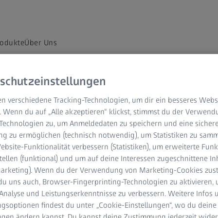
odukte
Über Uns
schutzeinstellungen
 Archiv
n verschiedene Tracking-Technologien, um dir ein besseres Websi
. Wenn du auf „Alle akzeptieren“ klickst, stimmst du der Verwen
-Technologien zu, um Anmeldedaten zu speichern und eine sicher
g zu ermöglichen (technisch notwendig), um Statistiken zu samm
ie in den letzten Jahren im Zusammenhang mit
bsite-Funktionalität verbessern (Statistiken), um erweiterte Fun
tellen (funktional) und um auf deine Interessen zugeschnittene In
(Marketing). Wenn du der Verwendung von Marketing-Cookies zus
du uns auch, Browser-Fingerprinting-Technologien zu aktivieren, 
Analyse und Leistungserkenntnisse zu verbessern. Weitere Infos 
gsoptionen findest du unter „Cookie-Einstellungen“, wo du deine
ungen ändern kannst. Du kannst deine Zustimmung jederzeit wider