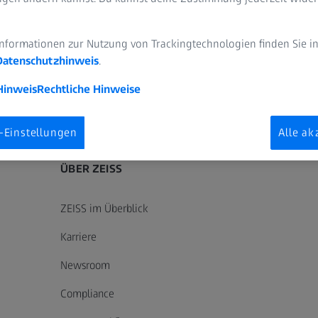
Informationen zur Nutzung von Trackingtechnologien finden Sie i
te in jedem Markt zugelassen bzw. werden dort angeboten, und die zulassu
Datenschutzhinweis
.
fischen Produktinformationen besuchen Sie bitte die Website für das jeweili
Hinweis
Rechtliche Hinweise
hpersonal
ZEISS Gruppe
-Einstellungen
Alle ak
ÜBER ZEISS
ZEISS im Überblick
Karriere
Newsroom
Compliance