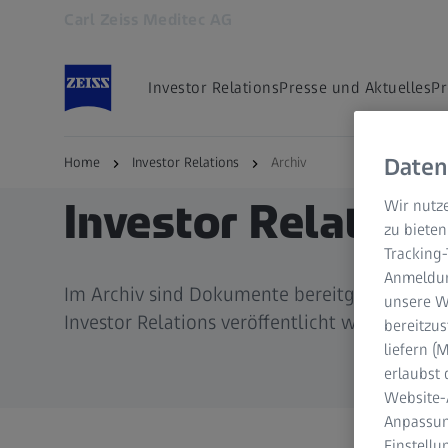
Carl Zeiss Meditec AG
Öffnet sich in einem neuen Tab
Investor Relations
Presse und Aktuelles
Pr
Daten
Home
Investor Relations
Archiv
Investor Relations
Wir nutze
zu bieten
Tracking
Anmeldun
Im Archiv sind Dokumente bereitgestellt, d
unsere We
Investor Relations veröffentlicht wurden.
bereitzus
liefern 
erlaubst 
Website-
Anpassun
Einstell