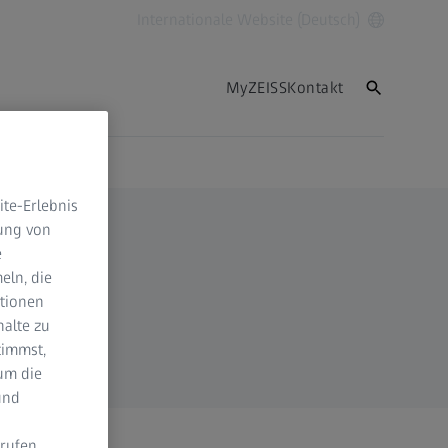
Internationale Website (Deutsch)
MyZEISS
Kontakt
te-Erlebnis
dung von
e
eln, die
ktionen
halte zu
timmst,
um die
und
rufen.