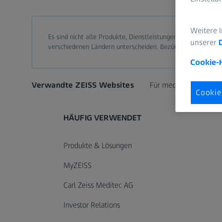
Weitere 
Es sind nicht alle Produkte, Dienstleistungen oder Angebo
unserer
verschiedenen Ländern unterscheiden. Bezüglich länderspezi
Cookie-
Verwandte ZEISS Websites
Für medizinisches Fac
Cookie
HÄUFIG VERWENDET
Produkte & Lösungen
MyZEISS
Carl Zeiss Meditec AG
Investor Relations