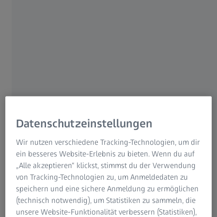
3. JULI 2018
Seiteninhalt
Jena/Deutschland | Carl Zeiss Meditec AG
Datenschutzeinstellungen
Carl Zeiss Meditec (ISIN: DE0005313704) hat auf Basis
vorläufiger Daten innerhalb der ersten neun Monate des
Wir nutzen verschiedene Tracking-Technologien, um dir
Geschäftsjahres 2017/18 einen Umsatz von rund 926 Mio.
ein besseres Website-Erlebnis zu bieten. Wenn du auf
EUR erzielt. Dies entspricht einem Umsatzwachstum um
„Alle akzeptieren“ klickst, stimmst du der Verwendung
rund 7 % gegenüber dem Vorjahreswert von 864,7 Mio.
von Tracking-Technologien zu, um Anmeldedaten zu
1
EUR. Das währungsbereinigte
) Umsatzwachstum wird
speichern und eine sichere Anmeldung zu ermöglichen
ermittelt, indem der Umsatz der Vergleichsperiode mit
(technisch notwendig), um Statistiken zu sammeln, die
aktuellen anstelle der tatsächlichen historischen
unsere Website-Funktionalität verbessern (Statistiken),
Wechselkurse gewichtet wird. Umsatzwachstum betrug