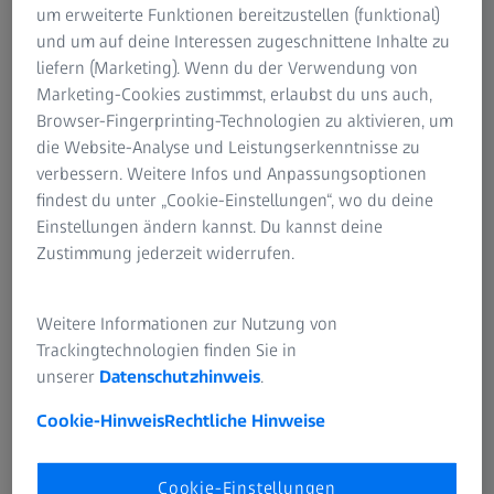
um erweiterte Funktionen bereitzustellen (funktional)
dabei etwa 12 %.
und um auf deine Interessen zugeschnittene Inhalte zu
liefern (Marketing). Wenn du der Verwendung von
Für das Geschäftsjahr 2017/18 erwartet Carl Zeiss Meditec
Marketing-Cookies zustimmst, erlaubst du uns auch,
nun einen Umsatz von 1.250 bis 1.300 Mio. EUR (zuvor:
Browser-Fingerprinting-Technologien zu aktivieren, um
1.230 bis 1.280 Mio. EUR).
die Website-Analyse und Leistungserkenntnisse zu
verbessern. Weitere Infos und Anpassungsoptionen
Dem Unternehmen liegen derzeit noch keine weiteren
findest du unter „Cookie-Einstellungen“, wo du deine
Finanzkennzahlen vor. Die 9M-Quartalsmitteilung 2017/18
Einstellungen ändern kannst. Du kannst deine
wird am 10. August 2018 veröffentlicht.
Zustimmung jederzeit widerrufen.
Weitere Informationen zur Nutzung von
Trackingtechnologien finden Sie in
unserer
Datenschutzhinweis
.
Cookie-Hinweis
Rechtliche Hinweise
Cookie-Einstellungen