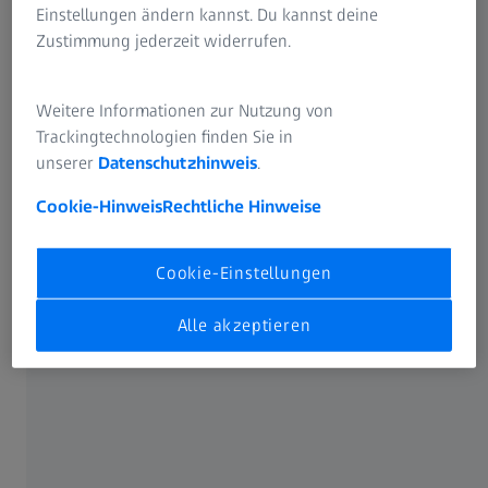
Einstellungen ändern kannst. Du kannst deine
deren Durchführung mit Veröffentlichung im
Zustimmung jederzeit widerrufen.
Bundesanzeiger vom 11. Februar 2020 für Dienstag, den
24. März 2020 anberaumt war, zu verschieben; sie findet
demnach nicht statt. Ein neuer Termin wird rechtzeitig
Weitere Informationen zur Nutzung von
bekanntgegeben werden.
Trackingtechnologien finden Sie in
unserer
Datenschutzhinweis
.
Cookie-Hinweis
Rechtliche Hinweise
Cookie-Einstellungen
Alle akzeptieren
PRESSEKONTAKT & ANSPRECHPARTNER FÜR INVESTOREN
Sebastian Frericks