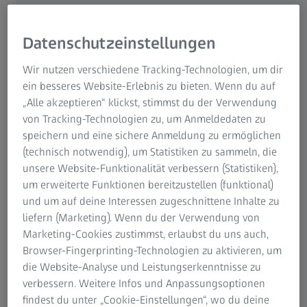
der Auflagen für öffentliche
Veranstaltungen
Datenschutzeinstellungen
17. MÄRZ 2020
Wir nutzen verschiedene Tracking-Technologien, um dir
ein besseres Website-Erlebnis zu bieten. Wenn du auf
„Alle akzeptieren“ klickst, stimmst du der Verwendung
von Tracking-Technologien zu, um Anmeldedaten zu
speichern und eine sichere Anmeldung zu ermöglichen
Seiteninhalt
(technisch notwendig), um Statistiken zu sammeln, die
unsere Website-Funktionalität verbessern (Statistiken),
um erweiterte Funktionen bereitzustellen (funktional)
Jena | Medizintechnik
und um auf deine Interessen zugeschnittene Inhalte zu
liefern (Marketing). Wenn du der Verwendung von
Aufgrund des Erlasses des Präsidenten des Thüringer
Marketing-Cookies zustimmst, erlaubst du uns auch,
Landesverwaltungsamtes vom 14. März 2020, wonach
Browser-Fingerprinting-Technologien zu aktivieren, um
„Veranstaltungen und Menschenansammlungen mit 50
die Website-Analyse und Leistungserkenntnisse zu
und mehr Personen ab sofort bis auf Weiteres zu
verbessern. Weitere Infos und Anpassungsoptionen
untersagen“ sind, hat der Vorstand der Carl Zeiss Meditec
findest du unter „Cookie-Einstellungen“, wo du deine
AG entschieden, die ordentliche Hauptversammlung,