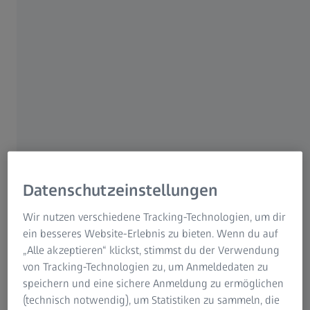
16,2 % (Vj. 20,7 %).
„Im dritten Quartal 2022/23 haben wir weitere Fortschritte
in der Stabilisierung unserer Lieferketten und eine
Beschleunigung der Geräteauslieferungen erzielt, wenn
auch weiterhin die Lieferzeiten vieler Produkte zu lang
bleiben. Unsere Innovations-Pipeline sowie gezielte
Wachstumsinitiativen in den Bereichen Vertrieb und
Marketing schreiten dabei stetig voran.“, kommentiert Dr.
Markus Weber, Vorstandsvorsitzender der Carl Zeiss
Meditec AG.
Datenschutzeinstellungen
Wir nutzen verschiedene Tracking-Technologien, um dir
ein besseres Website-Erlebnis zu bieten. Wenn du auf
Beide strategische Geschäftsbereiche
„Alle akzeptieren“ klickst, stimmst du der Verwendung
trugen zum Umsatzwachstum bei
von Tracking-Technologien zu, um Anmeldedaten zu
speichern und eine sichere Anmeldung zu ermöglichen
Dem strategischen Geschäftsbereich (Strategic Business
(technisch notwendig), um Statistiken zu sammeln, die
Unit, SBU) Ophthalmology gelang es, den Umsatz nach