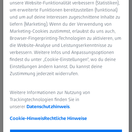
unsere Website-Funktionalität verbessern (Statistiken),
neun Monaten des Geschäftsjahres um +12,2 %
um erweiterte Funktionen bereitzustellen (funktional)
(währungsbereinigt: +11,8 %) auf 1.152,3 Millionen Euro
und um auf deine Interessen zugeschnittene Inhalte zu
(Vj. 1.027,2 Millionen Euro) zu steigern. Im Laufe des
liefern (Marketing). Wenn du der Verwendung von
Berichtszeitraums haben sich die Lieferketten allmählich
Marketing-Cookies zustimmst, erlaubst du uns auch,
stabilisiert, sodass die Auslieferung von Geräten gut
Browser-Fingerprinting-Technologien zu aktivieren, um
voranschreiten konnte.
die Website-Analyse und Leistungserkenntnisse zu
verbessern. Weitere Infos und Anpassungsoptionen
Der strategische Geschäftsbereich Microsurgery erzielte
findest du unter „Cookie-Einstellungen“, wo du deine
eine Umsatzsteigerung um +16,9 % (währungsbereinigt:
Einstellungen ändern kannst. Du kannst deine
+16,5 %) von 305,7 Millionen Euro im Vorjahr auf 357,3
Zustimmung jederzeit widerrufen.
Millionen Euro. Die angespannten Lieferketten konnten
sich im Laufe des Berichtszeitraums allmählich
stabilisieren, sodass sich die Auslieferung von Geräten
Weitere Informationen zur Nutzung von
zuletzt weiter beschleunigte. Der Auftragsbestand blieb
Trackingtechnologien finden Sie in
auf einem hohen Niveau.
unserer
Datenschutzhinweis
.
Cookie-Hinweis
Rechtliche Hinweise
Zuwächse in allen Berichtsregionen