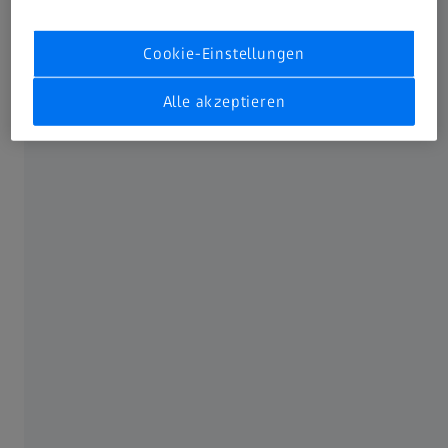
2024/25 unverändert mit einem moderaten
Umsatzwachstum (gegenüber dem Vorjahreswert von
Cookie-Einstellungen
2.066,1 Mio. EUR) und einem stabilen bis leicht höheren
EBITA (gegenüber dem Vorjahreswert von 248,9 Mio. EUR).
Alle akzeptieren
Angesichts der aktuellen makroökonomischen und
geopolitischen Unsicherheiten bezüglich der Einführung
von Handelszöllen durch die Vereinigten Staaten von
Amerika sowie gestiegenen Währungsrisiken ist eine
genauere Prognose derzeit nicht möglich.
Der Bericht für 6 Monate 2024/25 wird am 13. Mai 2025
veröffentlicht.