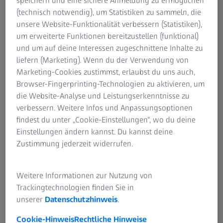
speichern und eine sichere Anmeldung zu ermöglichen
erstmalig seit April 2024 konsolidiert wurde. Ohne diesen
(technisch notwendig), um Statistiken zu sammeln, die
Beitrag hätte sich das Umsatzwachstum auf rund 7%
unsere Website-Funktionalität verbessern (Statistiken),
belaufen. Das Ergebnis vor Zinsen, Steuern und
um erweiterte Funktionen bereitzustellen (funktional)
Abschreibungen aus Kaufpreisallokationen auf
und um auf deine Interessen zugeschnittene Inhalte zu
immaterielle Vermögenswerte (EBITA) erreichte rund 78
liefern (Marketing). Wenn du der Verwendung von
Mio. EUR (Vorjahr 67,2 Mio. EUR). Der Gewinn pro Aktie lag
Marketing-Cookies zustimmst, erlaubst du uns auch,
bei 0,52 EUR (Vorjahr 0,52 EUR).
Browser-Fingerprinting-Technologien zu aktivieren, um
die Website-Analyse und Leistungserkenntnisse zu
Der Umsatz- und Gewinnanstieg im zweiten Quartal
verbessern. Weitere Infos und Anpassungsoptionen
2024/25 ist insbesondere mit stärker als zuvor geplantem
findest du unter „Cookie-Einstellungen“, wo du deine
Wachstum im Geschäft mit Verbrauchsmaterialien für die
Einstellungen ändern kannst. Du kannst deine
refraktive Chirurgie im chinesischen Markt begründet.
Zustimmung jederzeit widerrufen.
Nach 6 Monaten 2024/25 liegen der Umsatz bei rund 1.050
Mio. EUR (Vorjahr 947,2 Mio. EUR) und das EBITA bei rund
Weitere Informationen zur Nutzung von
114 Mio. EUR (Vorjahr 113,2 Mio. EUR). Der Gewinn pro
Trackingtechnologien finden Sie in
Aktie erreichte 0,70 EUR (Vorjahr 0,94 EUR).
unserer
Datenschutzhinweis
.
Carl Zeiss Meditec AG rechnet für das Geschäftsjahr
Cookie-Hinweis
Rechtliche Hinweise