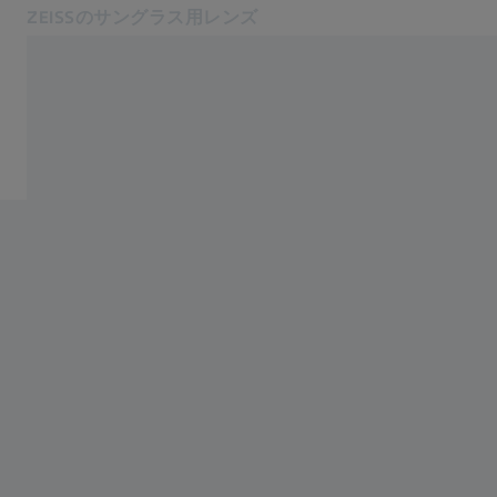
ZEISSのサングラス用レンズ
別のタブで開く
製品＆コレクション
製品＆コレクション
MyZEISSポータル​
あなたのサンレンズ
当社について
MyZEISS ログイン
関連するZEISSウェブサイト
ZEISS Group