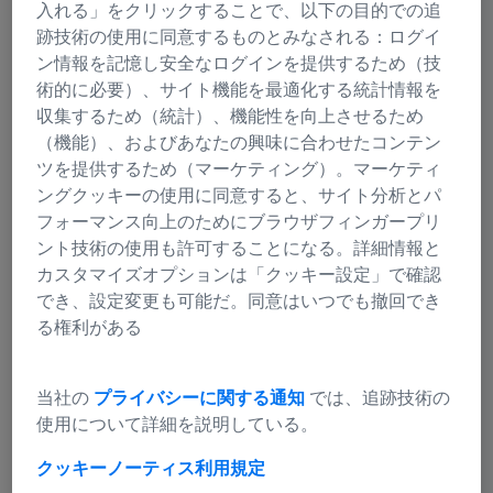
入れる」をクリックすることで、以下の目的での追
跡技術の使用に同意するものとみなされる：ログイ
お問い合わせ
ン情報を記憶し安全なログインを提供するため（技
術的に必要）、サイト機能を最適化する統計情報を
収集するため（統計）、機能性を向上させるため
グレアにより生じる不快感をなくし、
（機能）、およびあなたの興味に合わせたコンテン
安全でリラックスした視界へ
ツを提供するため（マーケティング）。マーケティ
ングクッキーの使用に同意すると、サイト分析とパ
良好な視界と明瞭度を実現
フォーマンス向上のためにブラウザフィンガープリ
ント技術の使用も許可することになる。詳細情報と
水面下が見えるようになる
カスタマイズオプションは「クッキー設定」で確認
でき、設定変更も可能だ。同意はいつでも撤回でき
サスティナブルバージョンの偏光ポリ
る権利がある
アミド素材が登場しました
当社の
プライバシーに関する通知
では、追跡技術の
使用について詳細を説明している。
クッキーノーティス
利用規定
偏光とは