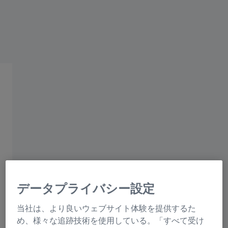
ZEISS SUNLENS - サングラスレンズの卓越したソリュ
ーション
高品質の偏光サンレンズ
偏光テクノロジーの利点
水、砂、道路など表面からの反射光により不
快なグレアが生じ、難視や不快感を引き起こ
すことがあります。ZEISS偏光プラノレンズ
データプライバシー設定
は、水平方向の光波を部分的にブロックする
フィルターを搭載することで、眩しさを大幅
当社は、より良いウェブサイト体験を提供するた
め、様々な追跡技術を使用している。「すべて受け
に減らし、快適性と明瞭度を高めます。