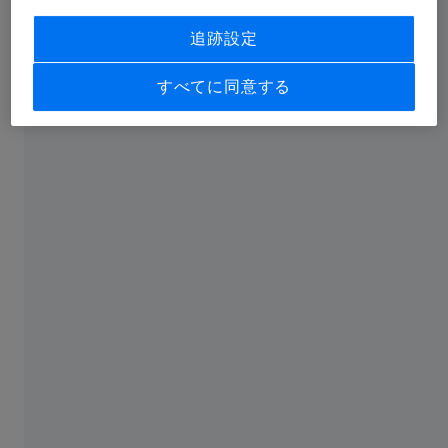
普通の光は偏光せず、光沢のある表面にぶ
追跡設定
つかるまであらゆる方向に振動しながら進
みます。 強烈な太陽光がこうした表面
すべてに同意する
（水、ガラス、アスファルト、雪など）に
反射すると、眩しくて直視できず、時に目
が眩むことがあります。