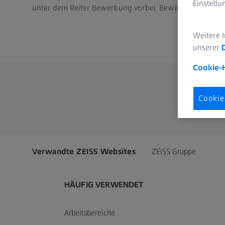
Einstell
unter dem Reiter Bewerbung vorbei. Bewirb Dich jetzt 
Weitere 
unserer
Cookie-
Cookie
Verwandte ZEISS Websites
ZEISS Gruppe
HÄUFIG VERWENDET
Arbeitsbereiche