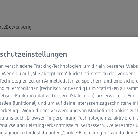
rte
Bewerbung
schutzeinstellungen
n verschiedene Tracking-Technologien, um dir ein besseres Websi
i ZEISS
. Wenn du auf „Alle akzeptieren“ klickst, stimmst du der Verwen
-Technologien zu, um Anmeldedaten zu speichern und eine sicher
g zu ermöglichen (technisch notwendig), um Statistiken zu samm
bsite-Funktionalität verbessern (Statistiken), um erweiterte Fun
tellen (funktional) und um auf deine Interessen zugeschnittene In
(Marketing). Wenn du der Verwendung von Marketing-Cookies zus
du uns auch, Browser-Fingerprinting-Technologien zu aktivieren, 
Analyse und Leistungserkenntnisse zu verbessern. Weitere Infos 
tweit. Über die Filterfunktion oder Stichwortsuche kannst Du
gsoptionen findest du unter „Cookie-Einstellungen“, wo du deine
eingrenzen. Bei Fragen schaue gerne in unserem FAQ-Bereich