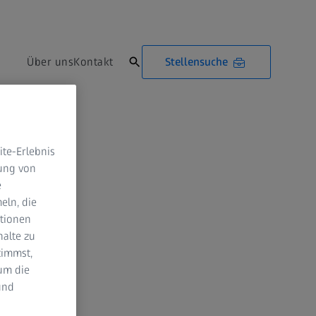
Stellensuche
Über uns
Kontakt
te-Erlebnis
dung von
e
eln, die
ktionen
halte zu
timmst,
um die
und