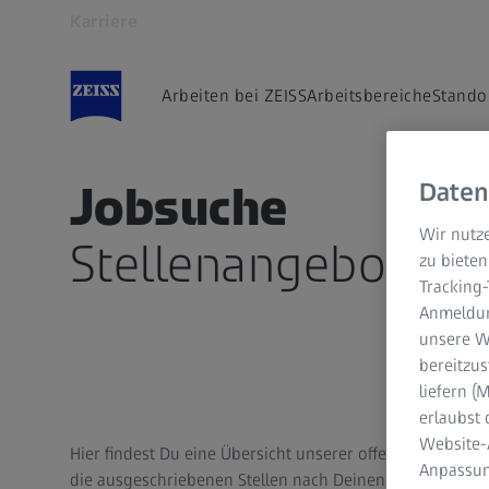
Karriere
Öffnet sich in einem neuen Tab
Arbeiten bei ZEISS
Arbeitsbereiche
Stando
Jobsuche
Daten
Wir nutze
Stellenangebote be
zu bieten
Tracking
Anmeldun
unsere We
bereitzus
liefern 
erlaubst 
Website-
Hier findest Du eine Übersicht unserer offenen Jobs wel
Anpassun
die ausgeschriebenen Stellen nach Deinen Präferenzen 