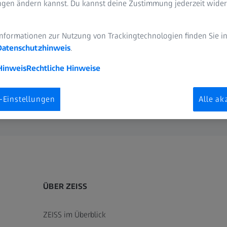
ungen ändern kannst. Du kannst deine Zustimmung jederzeit wider
und werde Teil von #teamZEISS.
Informationen zur Nutzung von Trackingtechnologien finden Sie i
Datenschutzhinweis
.
Hinweis
Rechtliche Hinweise
-Einstellungen
Alle ak
ÜBER ZEISS
ZEISS im Überblick