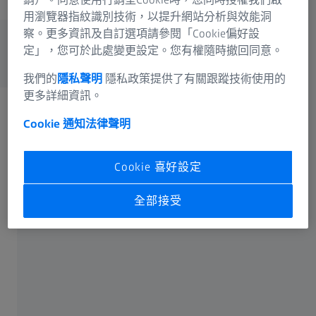
用瀏覽器指紋識別技術，以提升網站分析與效能洞
察。更多資訊及自訂選項請參閱「Cookie偏好設
定」，您可於此處變更設定。您有權隨時撤回同意。
我們的
隱私聲明
隱私政策提供了有關跟蹤技術使用的
更多詳細資訊。
Cookie 通知
法律聲明
常用
Cookie 喜好設定
專業領域
全部接受
申請
我們的據點
有關蔡司