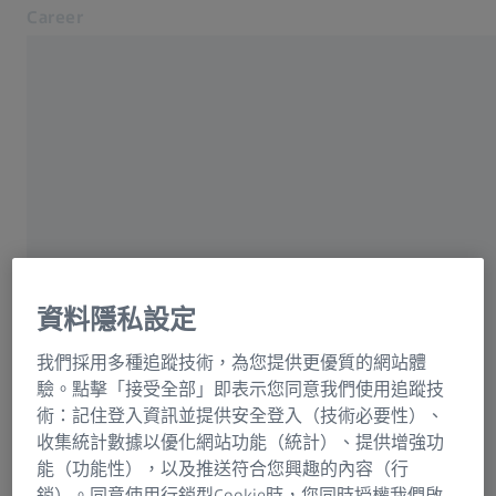
Career
在另一分頁開啟
在蔡司工作
專業領域
職位搜尋
據點
蔡司職缺
申請
聯絡
職位搜尋
資料隱私設定
相關蔡司網站
我們採用多種追蹤技術，為您提供更優質的網站體
您可以在這裡找到我們的全球職缺列表。使用篩選功能或
驗。點擊「接受全部」即表示您同意我們使用追蹤技
關鍵字搜尋，根據您的偏好縮小職缺範圍。若有任何疑
蔡司集團
術：記住登入資訊並提供安全登入（技術必要性）、
問，請參閱「申請」標籤頁下的常見問題。立即申請，加
收集統計數據以優化網站功能（統計）、提供增強功
入 #teamZEISS。
能（功能性），以及推送符合您興趣的內容（行
銷）。同意使用行銷型Cookie時，您同時授權我們啟