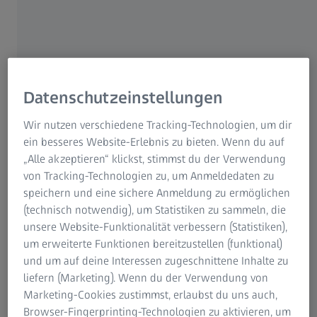
Heute gibt die Medizintechnik von ZEISS die Zulassung
®
®
des
VISUMAX
800 mit der SMILE
pro Software
für die
chirurgische Behandlung von Kurzsichtigkeit mit oder
ohne Astigmatismus durch die U.S. Food and Druck
Administration (FDA) bekannt. Die neueste Generation des
Femtosekundenlasers von ZEISS kommt in den USA zu
Datenschutzeinstellungen
einem Zeitpunkt auf den Markt, an dem weltweit bereits
®
Wir nutzen verschiedene Tracking-Technologien, um dir
mehr als
8 Millionen Augen mit SMILE
behandelt
ein besseres Website-Erlebnis zu bieten. Wenn du auf
worden sind. Diese Zahl spiegelt die weltweite Dynamik
„Alle akzeptieren“ klickst, stimmst du der Verwendung
der Technologie wider, die durch eine hohe Akzeptanz in
von Tracking-Technologien zu, um Anmeldedaten zu
Asien und Europa angetrieben wird.
speichern und eine sichere Anmeldung zu ermöglichen
(technisch notwendig), um Statistiken zu sammeln, die
"Die zunehmende Verbreitung von ZEISS SMILE zeigt, dass
unsere Website-Funktionalität verbessern (Statistiken),
sich das Verfahren für die minimalinvasive
um erweiterte Funktionen bereitzustellen (funktional)
Lentikelextraktion positiv auf die Lebensqualität von
und um auf deine Interessen zugeschnittene Inhalte zu
Menschen mit Fehlsichtigkeit auswirkt", sagt Andrew
liefern (Marketing). Wenn du der Verwendung von
Chang, Leiter Global Sales für die Ophthalmologie bei der
Marketing-Cookies zustimmst, erlaubst du uns auch,
ZEISS Medizintechnik. "Mit der Verfügbarkeit des ZEISS
Browser-Fingerprinting-Technologien zu aktivieren, um
SMILE pro Softwaremoduls können Chirurginnen und