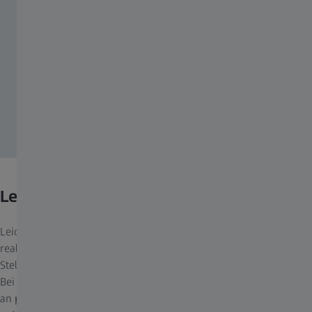
Leichte Blendung und Spiegelung
Leicht blendendes Licht und Spiegelung tragen zu einer
realistischen Wahrnehmung des Geländes bei, wie bspw. nassen
Stellen oder Metallgegenständen auf einer Straße.
Bei Sonnenschutzlösungen gegen grelles Licht denken wir häufig
an polarisierte Gläser für unsere Sonnenbrillen. Allerdings sind