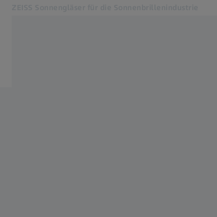
ZEISS Sonnengläser für die Sonnenbrillenindustrie
Öffnet sich in einem neuen Tab
Produkte & Kollektionen
Produkte & Kollektionen
MyZEISS Portal
Ihre Sonnenbrillengläser
Über uns
Login MyZEISS
Verwandte ZEISS Websites
ZEISS Gruppe