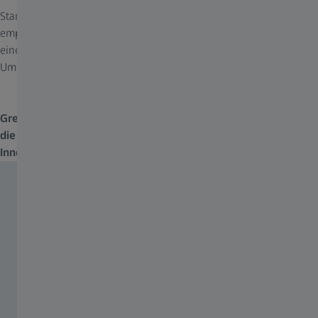
Stark polarisiertes Licht kann blenden und als unangenehm
empfunden werden. Andererseits trägt polarisiertes Licht zu
einer natürlichen und vollständigen Wahrnehmung der
Umgebung bei.
Grelles Licht kann die Augen blenden und eine gute Sicht auf
die Umgebung unmöglich machen. Dies gilt sowohl in
Innenräumen wie auch im Freien.