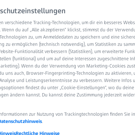
schutzeinstellungen
englas entwickelt, das
 91 % der
n verschiedene Tracking-Technologien, um dir ein besseres Websi
. Wenn du auf „Alle akzeptieren“ klickst, stimmst du der Verwen
Lieblings-Outdoor-
-Technologien zu, um Anmeldedaten zu speichern und eine sicher
erschiedenen Gefahren
g zu ermöglichen (technisch notwendig), um Statistiken zu samm
Blendung, Staub und
bsite-Funktionalität verbessern (Statistiken), um erweiterte Fun
nne emittiert werden.
tellen (funktional) und um auf deine Interessen zugeschnittene In
 Augen auch einem
(Marketing). Wenn du der Verwendung von Marketing-Cookies zus
r Infrarot-Strahlung.
du uns auch, Browser-Fingerprinting-Technologien zu aktivieren, 
Analyse und Leistungserkenntnisse zu verbessern. Weitere Infos 
gsoptionen findest du unter „Cookie-Einstellungen“, wo du deine
ungen ändern kannst. Du kannst deine Zustimmung jederzeit wider
Informationen zur Nutzung von Trackingtechnologien finden Sie i
Datenschutzhinweis
.
Hinweis
Rechtliche Hinweise