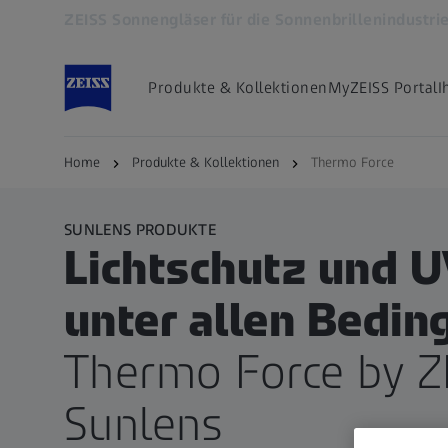
ZEISS Sonnengläser für die Sonnenbrillenindustri
Öffnet sich in einem neuen Tab
Produkte & Kollektionen
MyZEISS Portal
I
Home
Produkte & Kollektionen
Thermo Force
SUNLENS PRODUKTE
Lichtschutz und 
unter allen Bedi
Thermo Force by Z
Sunlens