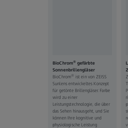
®
BioChrom
gefärbte
L
Sonnenbrillengläser
®
BioChrom
ist ein von ZEISS
Z
Sunlens entwickeltes Konzept
T
für getönte Brillengläser. Farbe
P
wird zu einer
r
Leistungstechnologie, die über
p
das Sehen hinausgeht, und Sie
s
können Ihre kognitive und
r
physiologische Leistung
v