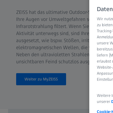
Daten
ZEISS hat das ultimative Outdoor-Sonnenbrill
Ihre Augen vor Umweltgefahren schützt und
Wir nutze
zu bieten
Infrarotstrahlung filtert. Wenn Sie bei Ihrer 
Tracking
Aktivität unterwegs sind, sind Ihre Augen v
Anmeldun
ausgesetzt, wie bspw. Stößen, irritierender 
unsere We
elektromagnetischen Wellen, die von der So
bereitzus
Neben den ultravioletten Strahlen sind Ihre
liefern 
unsichtbaren Feind schutzlos ausgeliefert: de
erlaubst 
Website-
Anpassun
Weiter zu MyZEISS
Einstell
Weitere 
unserer
Cookie-