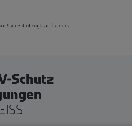
e
hre Sonnenbrillengläser
Über uns
UV-Schutz
ngungen
EISS