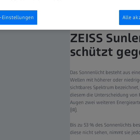
-Einstellungen
Alle ak
ZEISS Sunl
schützt geg
Das Sonnenlicht besteht aus ei
Wellen mit höherer oder niedriger
sichtbares Spektrum bezeichnet, 
diesem die Unterscheidung von 
Augen zwei weiteren Energiearten
(IR).
Bis zu 53 % des Sonnenlichts be
diese nicht sehen, nimmt sie je