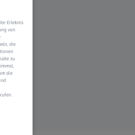
te-Erlebnis
dung von
e
eln, die
ktionen
halte zu
timmst,
um die
und
rufen.
n