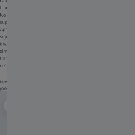
captura de imágenes cuidadosa de los especímenes vivos y
fijados a altas velocidades de hasta 255 fps. Combine SIM² con
los modos Burst y Leap para que la captura de imágenes de
superresolución sea más rápida que nunca. Con el modo SIM
Apotome se puede lograr una adquisición sin pérdidas, lo que
significa que para cada imagen reconstruida solo se necesita una
imagen bruta. O puede usar Elyra 7 Duolink para captar
simultáneamente imágenes de dos estructuras con distinta
tinción y usar los múltiples colores para potenciar aún más la
resolución.
Leyenda: La captura de imágenes a cámara rápida del retículo endoplasmático
(Calreticulin-tdTomato) de células COS-7 revela cambios estructurales muy dinámicos.