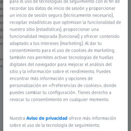
para el uso de tecnologías de seguimiento con el fin de
duplicar la resolución SIM convencional. Lattice SIM² incluye una
recordar los datos de inicio de sesión y proporcionar
excelente supresión de la luz desenfocada, lo cual le proporciona
un inicio de sesión seguro (técnicamente necesario),
el seccionamiento más nítido de la microscopía de widefield,
recopilar estadísticas que optimizan la funcionalidad de
incluso para muestras con elevada dispersión. La reconstrucción
nuestro sitio (estadísticas), proporcionar una
de imágenes de SIM² recompone con solidez todos los datos
funcionalidad mejorada (funcional) y ofrecer contenido
captados con iluminación estructurada de Elyra 7, con artefactos
adaptado a tus intereses (marketing). Al dar tu
mínimos, para muestras vivas y fijadas.
consentimiento para el uso de cookies de marketing,
también nos permites activar tecnologías de huellas
Leyenda: las imágenes demuestran las excelentes capacidades de seccionamiento del
digitales del navegador para mejorar el análisis del
algoritmo de reconstrucción de imágenes de SIM².
sitio y la información sobre el rendimiento. Puedes
encontrar más información y opciones de
personalización en «Preferencias de cookies», donde
puedes cambiar tu configuración. Tienes derecho a
revocar tu consentimiento en cualquier momento.
Nuestra
Aviso de privacidad
ofrece más información
sobre el uso de la tecnología de seguimiento.