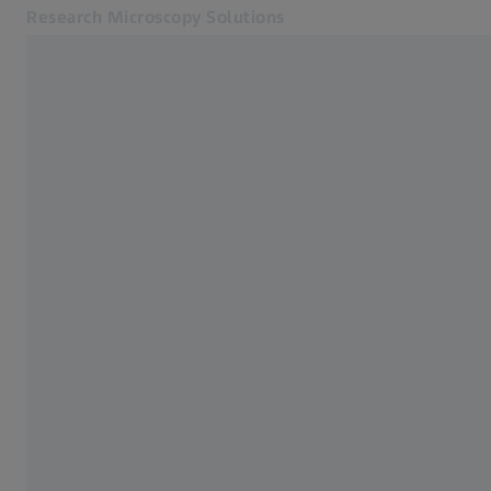
Research Microscopy Solutions
Se abrirá en otra pestaña
Aplicaciones
Microscopios de superresolución
Productos
Servicio y asistencia
Acerca de nosotros
Contacto
Online Shop
Páginas web ZEISS relacionadas
Tecnología Médica
Metrología Industrial
Grupo ZEISS