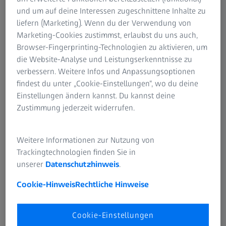
Sandra, warum hast Du Dich für den Beruf
und um auf deine Interessen zugeschnittene Inhalte zu
Feinoptikerin entschieden?
liefern (Marketing). Wenn du der Verwendung von
Marketing-Cookies zustimmst, erlaubst du uns auch,
Eigentlich wollte ich Bankkauffrau werden, aber
Browser-Fingerprinting-Technologien zu aktivieren, um
Abiturienten waren damals bevorzugt. Dann habe ich
die Website-Analyse und Leistungserkenntnisse zu
überlegt, was ich noch machen könnte. Ich komme aus
verbessern. Weitere Infos und Anpassungsoptionen
Roßleben im Kyffhäuserkreis und die Berufsberatung
findest du unter „Cookie-Einstellungen“, wo du deine
hatte mir nur wenige Möglichkeiten aufgezeigt, die mir
Einstellungen ändern kannst. Du kannst deine
zugesagt haben. Da meine Mama früher auch eine
Zustimmung jederzeit widerrufen.
Ausbildung bei ZEISS zur Feinoptikerin gemacht hat, habe
ich mich dann einfach in Jena beworben – ohne groß zu
Weitere Informationen zur Nutzung von
wissen, was mich erwartet.
Trackingtechnologien finden Sie in
unserer
Datenschutzhinweis
.
Cookie-Hinweis
Rechtliche Hinweise
Und, wie ist es gelaufen?
Cookie-Einstellungen