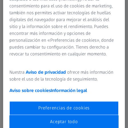
consentimiento para el uso de cookies de marketing,
Bienvenido,
también nos permites activar tecnologías de huellas
digitales del navegador para mejorar el análisis del
Cuenta
sitio y la información sobre el rendimiento. Puedes
encontrar más información y opciones de
personalización en «Preferencias de cookies», donde
Cerrar sesión
puedes cambiar tu configuración. Tienes derecho a
revocar tu consentimiento en cualquier momento.
Nuestra
Aviso de privacidad
ofrece más información
Alternate Language Overlay
sobre el uso de la tecnología de seguimiento.
Headline:
Aviso sobre cookies
Información legal
Richtext:
Preferencias de cookies
No todos los productos, usos, opciones de tratamiento y
Aceptar todo
protocolos a los que se hace referencia cuentan con