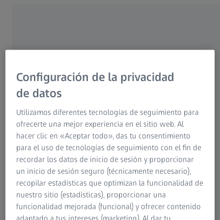
Se abrirá en otra pestaña
Solution App Container
Páginas web ZEISS relacionadas
Configuración de la privacidad
Please note: Solution Apps added here are performance
critical. Decide careful which functionality must be
de datos
contained within and ensure no visual effects are caused
by them.
Utilizamos diferentes tecnologías de seguimiento para
ofrecerte una mejor experiencia en el sitio web. Al
hacer clic en «Aceptar todo», das tu consentimiento
MyZEISS Menu Logged Out Configuration
para el uso de tecnologías de seguimiento con el fin de
recordar los datos de inicio de sesión y proporcionar
un inicio de sesión seguro (técnicamente necesario),
recopilar estadísticas que optimizan la funcionalidad de
MyZEISS Menu Logged in Configuration
nuestro sitio (estadísticas), proporcionar una
Please note: do not place confidential content outside of
Authorization and Visibility Container components. It may
funcionalidad mejorada (funcional) y ofrecer contenido
be accessed without authentication.
adaptado a tus intereses (marketing). Al dar tu