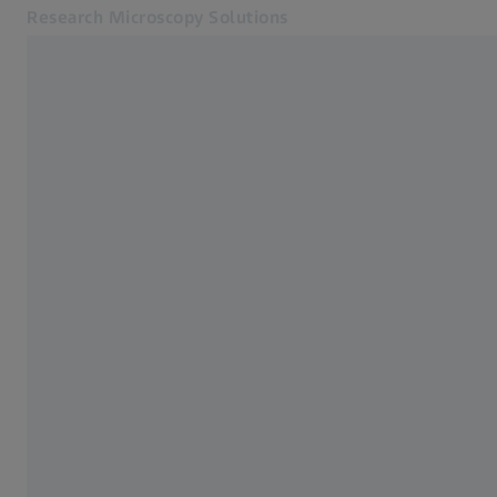
Research Microscopy Solutions
別のタブで開く
アプリケーション
製品
製品
サービス・サポート
会社概要
お問合せ
関連するZEISSウェブサイト
医療技術
工業用測定
ZEISSグループ