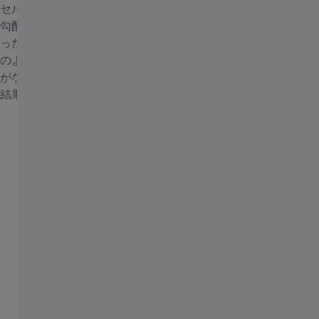
セルとの関係も考慮する必要があります。これには、エッジ、
勾配、テクスチャ、形状のほかに、背景やシェーディングとい
った画像のアーチファクトなどが含まれます。機械学習は、こ
のようなデータを大量に処理し、人間によるバイアスやエラー
がない偏りのない方法で扱うことができるため、確実で優れた
結果をもたらします。
ZEISS Intellesisセグメンテーションの技術
について
パフォーマンスを向上させる独自の手法