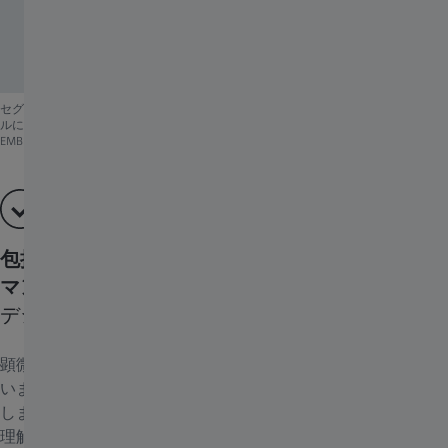
セグメンテーションモデルを学習するための画像のラベリング（左）と、そのモデ
ルに基づく自動画像セグメンテーション（右）。画像ご提供：Yannick Schwab,
EMBL Heidelberg
包括的で偏りのないビューがより優れたパフォー
マンスを実現
デジタル画像のピクセルの先へ
顕微鏡で取得したデジタル画像は、一連の画素値で構成されて
います。従来のアルゴリズムは通常、各ピクセルを個別に評価
します。しかし、デジタル画像から得られたデータをより深く
理解するには、個々のピクセルだけではなく、その周辺のピク