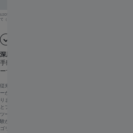
U2OS + LLC2細胞培養における細胞表現型の分類。 いくつかの細胞を手動で割り当
て（左）。Intellesisの分類が完全なデータセットを予測（右）。
深層学習で自動画像解析が容易に
手動プログラミングからの移行により、初心者ユ
ーザーでも簡単に操作可能
従来の処理アルゴリズムで最適な解析結果を得るには、ユーザ
ーがプログラムし、ツールやパラメータを微調整しなければな
りません。そのためには、画像処理アルゴリズムの詳細な知識
とプログラミングのノウハウが求められ、個々の実験に適した
ツールやパラメータを試行錯誤しながら見極めるための長期実
験が必要です。複雑なスキルと長い時間が必要となる解析アル
ゴリズムは、多くの研究者にとって手の届かないものとなって