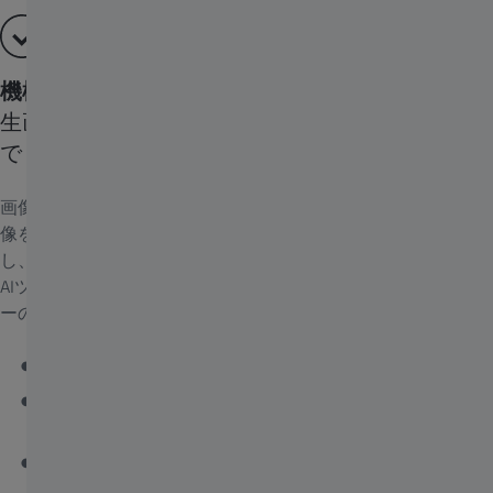
機械学習で解析ワークフローの各プロセスを改善
生画像の最適化からオブジェクトの特定と分類ま
で
画像解析は多くのプロセスからなる処理であり、その中で生画
像を処理し、セグメンテーションによって目的の構造を特定
し、その構造を特性に基づいて分類する必要があります。ZEN
AIツールキットはZEN Intellesisを搭載し、画像処理ワークフロ
ーの各プロセスで使用できるツールを提供します。
Intellesisノイズ除去で生画像を最適化
Intellesisセグメンテーションにより、オブジェクトの1
つまたは複数のクラスを特定
Intellesisの分類で、オブジェクトを意義のあるサブグル
ープに分類