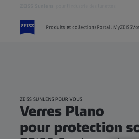
ZEISS Sunlens
pour l'industrie des lunettes
S’ouvre dans un nouvel onglet
Produits et collections
Portail MyZEISS
Vo
ZEISS SUNLENS POUR VOUS
Verres Plano
pour protection so