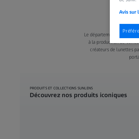
Avis sur 
ZEISS 
Préfér
Le département Carl Zeiss 
à la production de verres
créateurs de lunettes p
porta
PRODUITS ET COLLECTIONS SUNLENS
Découvrez nos produits iconiques