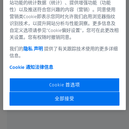
站功能的统计数据（统计）、提供增强功能（功能
多产品系列。其中包括眼科和显微外科医疗技术，以及采
性）以及推送符合您兴趣的内容（营销）。同意使用
用光学、激光和电子显微镜的研究显微解决方案。
营销类Cookie即表示您同时允许我们启用浏览器指纹
识别技术，以提升网站分析与性能洞察。更多信息及
自定义选项请参见“Cookie偏好设置”，您可在此更改相
关设置。您有权随时撤销同意。
我们的
隐私 声明
提供了有关跟踪技术使用的更多详细
我们的独特优势
信息。
无论您选择管理晋升通道还是专家发展路径，都能在这里
Cookie 通知
法律信息
找到适合的发展平台。无论您的背景如何，我们要找的就
是能跳出固有思维模式、独辟蹊径之人。有想法、有远见
之人。对于那些想要履行公司战略职责的化学家。对于愿
Cookie 首选项
意从事销售工作的工程师和能够在人力资源部门任职的律
师。因为我们坚信：团队的多样性越丰富，所创造的解决
全部接受
方案就越具突破性。