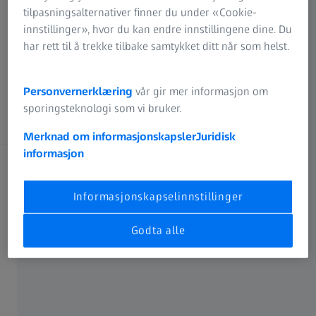
tilpasningsalternativer finner du under «Cookie-
Nyhetsredaksjon
innstillinger», hvor du kan endre innstillingene dine. Du
har rett til å trekke tilbake samtykket ditt når som helst.
Samsvar
Personvernerklæring
vår gir mer informasjon om
sporingsteknologi som vi bruker.
Velg ZEISS-område
ZEISS-gruppen
Merknad om informasjonskapsler
Juridisk
informasjon
Velg nettsted
Cinematography
Globalt nettsted (Norsk)
Informasjonskapselinnstillinger
Hunting
Velg språk
JURIDISK
Godta alle
Nature Observation
Utgiver
全球网站（中文 (简体)）
Planetariums
全球網站 (中文 (繁體))
Ansvarserklæring