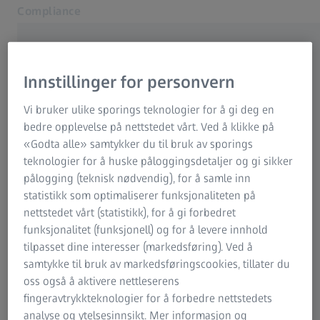
Compliance
Åpnes i en annen fane
Innstillinger for personvern
Relaterte ZEISS-nettsteder
Vi bruker ulike sporings teknologier for å gi deg en
bedre opplevelse på nettstedet vårt. Ved å klikke på
OFTE BRUKT
ZEISS-gruppen
«Godta alle» samtykker du til bruk av sporings
teknologier for å huske påloggingsdetaljer og gi sikker
Databeskyttelse
pålogging (teknisk nødvendig), for å samle inn
statistikk som optimaliserer funksjonaliteten på
nettstedet vårt (statistikk), for å gi forbedret
OM ZEISS
funksjonalitet (funksjonell) og for å levere innhold
tilpasset dine interesser (markedsføring). Ved å
samtykke til bruk av markedsføringscookies, tillater du
Om
oss også å aktivere nettleserens
fingeravtrykkteknologier for å forbedre nettstedets
Karriere
analyse og ytelsesinnsikt. Mer informasjon og