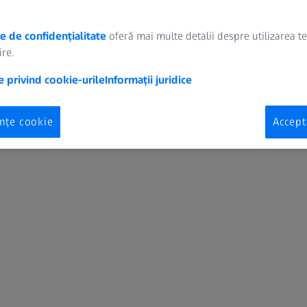
Selectare site web
Site web global (Română)
e de confidențialitate
oferă mai multe detalii despre utilizarea t
re.
e privind cookie-urile
Informații juridice
Digital Solutions & Software Development
E
Selectați locația
Preferințe cookie
Industrial Quality Solutions
M
ințe cookie
Accept
OEM Solutions
P
Research Microscopy Solutions
S
Spectroscopy
S
ZEISS Group