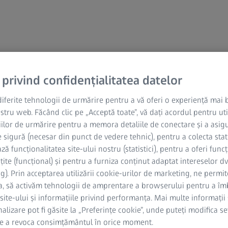
 privind confidențialitatea datelor
diferite tehnologii de urmărire pentru a vă oferi o experiență mai
ostru web. Făcând clic pe „Acceptă toate”, vă dați acordul pentru uti
DESPRE ZEISS
ilor de urmărire pentru a memora detaliile de conectare și a asig
 sigură (necesar din punct de vedere tehnic), pentru a colecta stati
Despre
ă funcționalitatea site-ului nostru (statistici), pentru a oferi funcț
ite (funcțional) și pentru a furniza conținut adaptat intereselor dv
Carieră
g). Prin acceptarea utilizării cookie-urilor de marketing, ne permite
Newsroom
, să activăm tehnologii de amprentare a browserului pentru a îm
 site-ului și informațiile privind performanța. Mai multe informații 
Compliance
alizare pot fi găsite la „Preferințe cookie”, unde puteți modifica set
de a revoca consimțământul în orice moment.