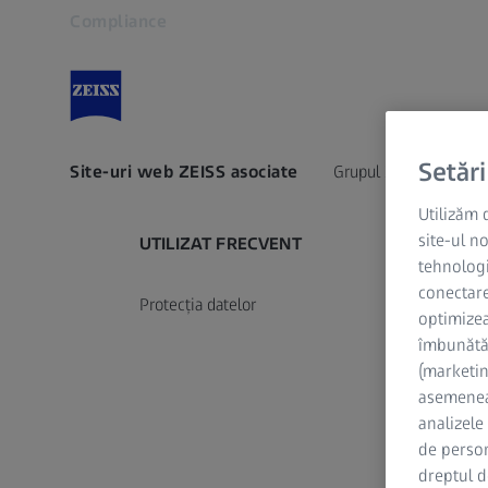
Compliance
Se deschide în altă filă
Setări
Site-uri web ZEISS asociate
Grupul ZEISS
Utilizăm 
site-ul n
UTILIZAT FRECVENT
tehnologi
conectare
Protecția datelor
optimizeaz
îmbunătăț
(marketin
asemenea
analizele
de person
dreptul 