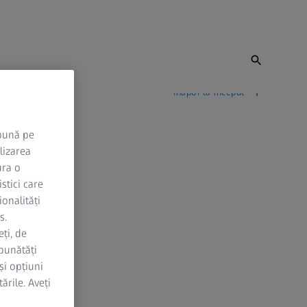
Înapoi la început
 bună pe
lizarea
ura o
stici care
ionalități
s.
ți, de
bunătăți
și opțiuni
ările. Aveți