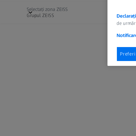
Selectați zona ZEISS
Grupul ZEISS
Declarați
de urmări
Notificar
Cinematography
Selectare limbă
Editor
Menţiuni legale
Protecția datelor
Hunting
Prefer
全球网站（中文 (简体)）
Nature Observation
全球網站 (中文 (繁體))
Planetariums
Globalna web-stranica (Hrvatski)
Simulation Projection Solutions
Globální webová stránka (Čeština)
Global hjemmeside (Dansk)
Vision Care
Wereldwijde website (Nederlands)
Global website (English)
Kansainvälinen verkkosivusto