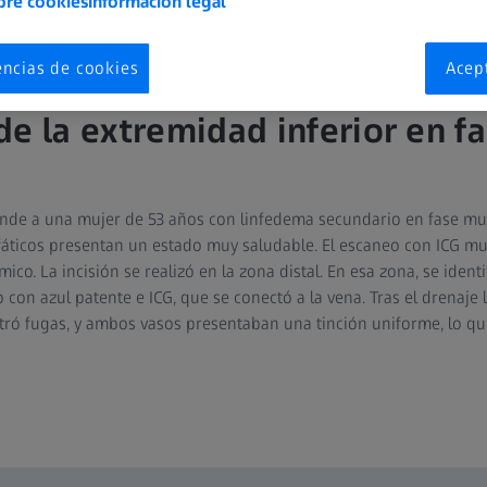
bre cookies
Información legal
encias de cookies
Acep
 linfovenosa única en un lin
de la extremidad inferior en f
ponde a una mujer de 53 años con linfedema secundario en fase mu
fáticos presentan un estado muy saludable. El escaneo con ICG mu
mico. La incisión se realizó en la zona distal. En esa zona, se identi
 con azul patente e ICG, que se conectó a la vena. Tras el drenaje l
ró fugas, y ambos vasos presentaban una tinción uniforme, lo qu