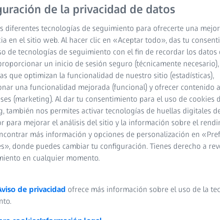
RS 2024
guración de la privacidad de datos
s diferentes tecnologías de seguimiento para ofrecerte una mejor
ia en el sitio web. Al hacer clic en «Aceptar todo», das tu consen
so de tecnologías de seguimiento con el fin de recordar los datos 
proporcionar un inicio de sesión seguro (técnicamente necesario),
cas que optimizan la funcionalidad de nuestro sitio (estadísticas),
nar una funcionalidad mejorada (funcional) y ofrecer contenido 
eses (marketing). Al dar tu consentimiento para el uso de cookies 
, también nos permites activar tecnologías de huellas digitales d
 para mejorar el análisis del sitio y la información sobre el rendi
ncontrar más información y opciones de personalización en «Pre
stica y de manos, clínica privada en Múnich (Alemania)
s», donde puedes cambiar tu configuración. Tienes derecho a rev
miento en cualquier momento.
Aviso de privacidad
ofrece más información sobre el uso de la te
nto.