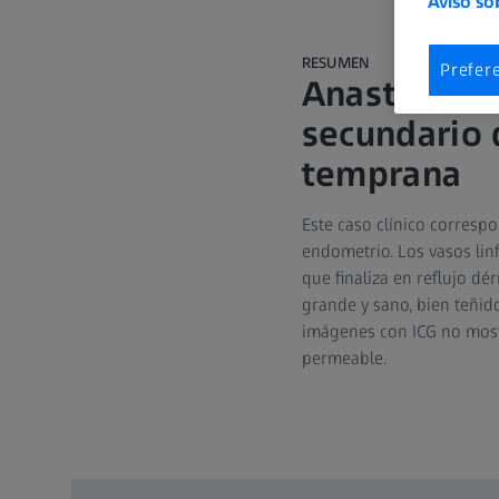
Aviso so
RESUMEN
Prefer
Anastomosis
secundario 
temprana
Este caso clínico corres
endometrio. Los vasos lin
que finaliza en reflujo dér
grande y sano, bien teñido
imágenes con ICG no most
permeable.