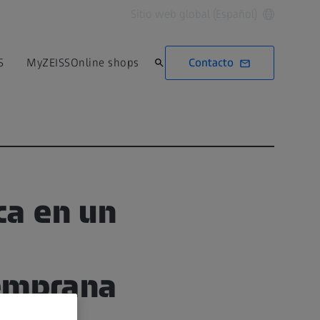
Sitio web global (Español)
Contacto
S
MyZEISS
Online shops
ca en un
temprana