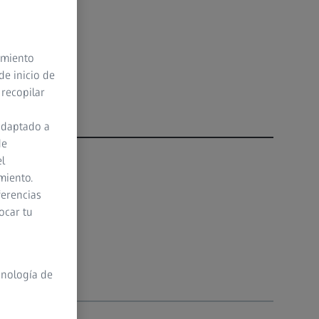
timiento
de inicio de
 recopilar
adaptado a
de
el
miento.
ferencias
ocar tu
cnología de