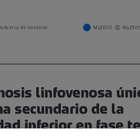
os
Acerca de nosotros
MyZEISS
MyZEIS
osis linfovenosa úni
a secundario de la
ad inferior en fase 