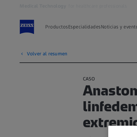
Medical Technology
for healthcare professionals
Se abrirá en otra pestaña
Productos
Especialidades
Noticias y event
Volver al resumen
CASO
Anastom
linfedem
extremid