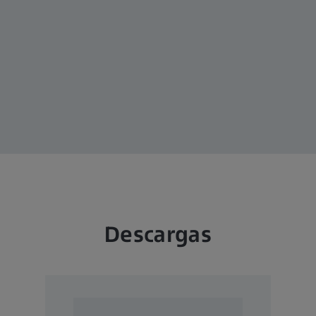
las opiniones de colegas
ner acceso
Benefíciese de los materiales de 
oftalmológicos
no
Gestione sus dispositivos de ZEIS
Descargas