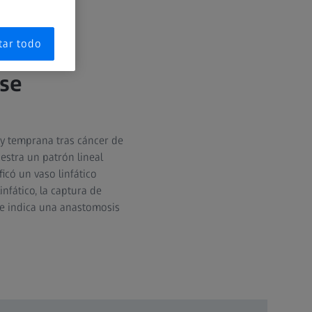
tar todo
fedema
ase
y temprana tras cáncer de
estra un patrón lineal
ficó un vaso linfático
infático, la captura de
e indica una anastomosis