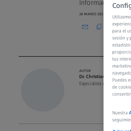
Información de P
Confi
26 MARZO 2026 · 20 MIN VER
Utilizamo
experienc
para el u
sesión y 
estadísti
proporcio
tus inter
marketing
AUTOR
navegador
Dr. Christian Taeger
Puedes e
Especialista en cirugía plá
de cookie
consenti
Nuestra
seguimie