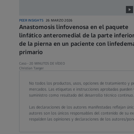
PEER INSIGHTS
26 MARZO 2026
Anastomosis linfovenosa en el paquete
linfático anteromedial de la parte inferio
de la pierna en un paciente con linfedem
primario
Caso -
20 MINUTOS DE VÍDEO
Christian Taeger
Call contact at
Call contact on mobile at
Send contact a mail to
No todos los productos, usos, opciones de tratamiento y pr
mercados. Las etiquetas e instrucciones aprobadas pueden v
suministro como resultado del desarrollo técnico continuo.
Las declaraciones de los autores manifestadas reflejan úni
autores son los únicos responsables del contenido de su expe
respalden las opiniones y declaraciones de los autores/pon