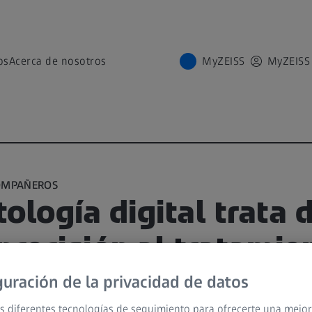
os
Acerca de nosotros
MyZEISS
MyZEISS
COMPAÑEROS
ología digital trata 
precisión al tratamie
guración de la privacidad de datos
el ZEISS Dental Day 2023
s diferentes tecnologías de seguimiento para ofrecerte una mejor