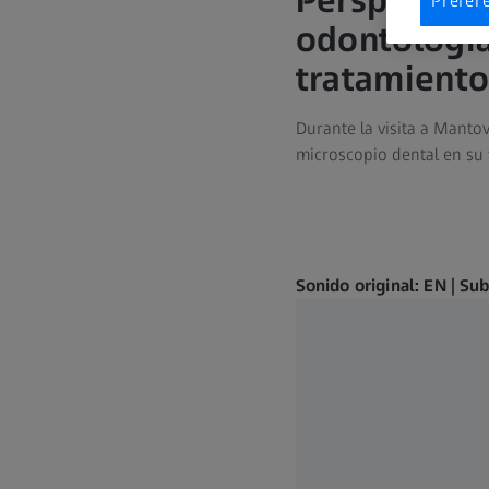
Perspectiva
Prefer
odontología 
tratamient
Durante la visita a Mantov
microscopio dental en su 
Sonido original: EN | Su