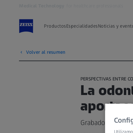
Medical Technology
for healthcare professionals
Se abrirá en otra pestaña
Productos
Especialidades
Noticias y event
Volver al resumen
PERSPECTIVAS ENTRE 
La odont
aportar 
Confi
Grabado durante 
Utilizamo