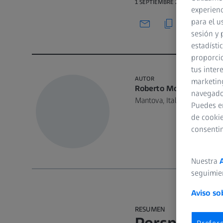
1 SEPTIEMBRE 2023 · 15 MIN VE
experienc
para el u
sesión y 
estadísti
proporcio
tus inter
AUTOR
marketing
Roberto Molinari, DDS
navegador
Mantova, Italia
Puedes e
de cookie
consenti
Nuestra
seguimie
Aviso so
RESUMEN