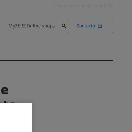
Sitio web global (Español)
Contacto
MyZEISS
Online shops
de
nto