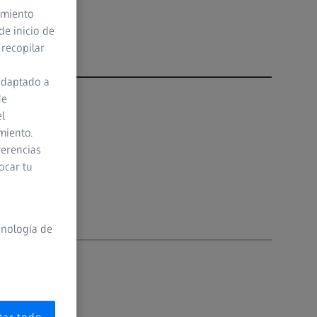
timiento
de inicio de
 recopilar
adaptado a
de
el
miento.
ferencias
ocar tu
cnología de