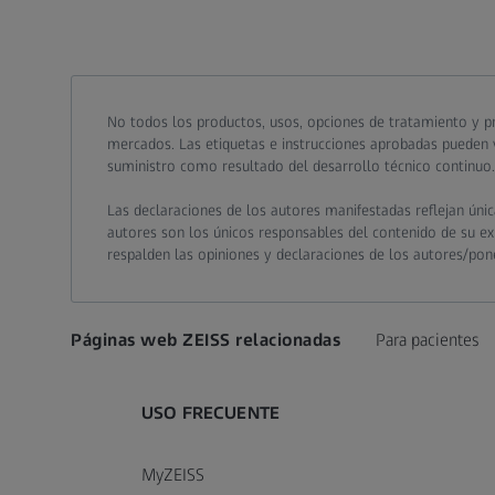
Call contact at
Call contact on mobile at
Send contact a mail to
No todos los productos, usos, opciones de tratamiento y pr
mercados. Las etiquetas e instrucciones aprobadas pueden v
suministro como resultado del desarrollo técnico continuo.
Las declaraciones de los autores manifestadas reflejan úni
autores son los únicos responsables del contenido de su expe
respalden las opiniones y declaraciones de los autores/pon
Páginas web ZEISS relacionadas
Para pacientes
USO FRECUENTE
MyZEISS