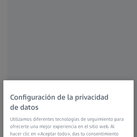
Para pacientes
Para profesionales del sector óptico
Para inversores
Grupo ZEISS
AUTOR
Dr. Ariel Savion, D.M.D, LL.B, M.Sc, I.C.O.I
Configuración de la privacidad
Rishon Lezion, Israel
de datos
Utilizamos diferentes tecnologías de seguimiento para
ofrecerte una mejor experiencia en el sitio web. Al
hacer clic en «Aceptar todo», das tu consentimiento