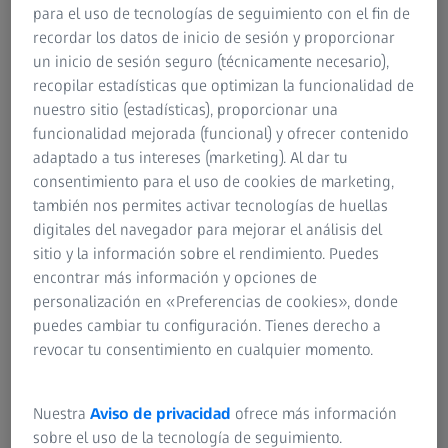
RESUMEN
para el uso de tecnologías de seguimiento con el fin de
Compartiendo experiencias de igual a igual
recordar los datos de inicio de sesión y proporcionar
sobre un caso complejo de rehabilitación
un inicio de sesión seguro (técnicamente necesario),
en la mandíbula superior con coronas
recopilar estadísticas que optimizan la funcionalidad de
nuestro sitio (estadísticas), proporcionar una
metálicas antiguas fusionadas con
funcionalidad mejorada (funcional) y ofrecer contenido
cerámica en los dientes 1.2-2.2
adaptado a tus intereses (marketing). Al dar tu
consentimiento para el uso de cookies de marketing,
Este caso afecta a un paciente de 29 años aquejado de
también nos permites activar tecnologías de huellas
mala estética y poco brillo dental. Durante la entrevista
digitales del navegador para mejorar el análisis del
clínica, el paciente declaró que se pueden ver evidencias
sitio y la información sobre el rendimiento. Puedes
de esto en la imagen intraoral y dentolabial, además de en
encontrar más información y opciones de
el retrato facial del paciente. Se necesitaron todas las
personalización en «Preferencias de cookies», donde
imágenes para generar una vista previa estética analizada
puedes cambiar tu configuración. Tienes derecho a
correctamente.
revocar tu consentimiento en cualquier momento.
Todo el caso se trató con el microscopio ZEISS EXTARO
300 (ZEISS, Alemania) para maximizar la precisión del
Nuestra
Aviso de privacidad
ofrece más información
resultado estético.
sobre el uso de la tecnología de seguimiento.