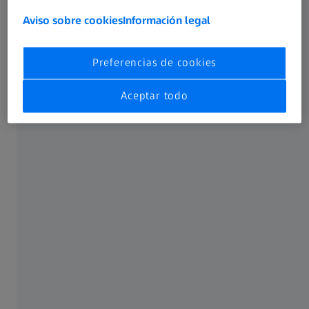
Aviso sobre cookies
Información legal
Descargar
Preferencias de cookies
Solo en inglés
Aceptar todo
891 KB
Descargar
mostrar más