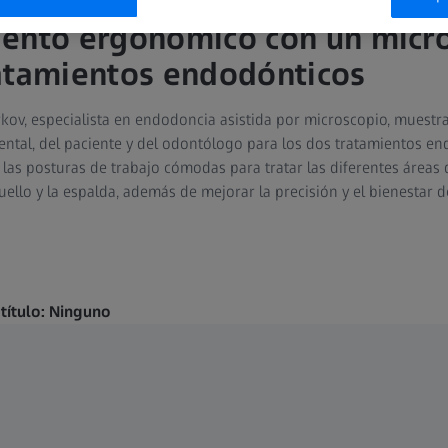
iento ergonómico con un micr
atamientos endodónticos
urkov, especialista en endodoncia asistida por microscopio, muestr
ntal, del paciente y del odontólogo para los dos tratamientos end
 las posturas de trabajo cómodas para tratar las diferentes áreas 
uello y la espalda, además de mejorar la precisión y el bienestar d
btítulo: Ninguno