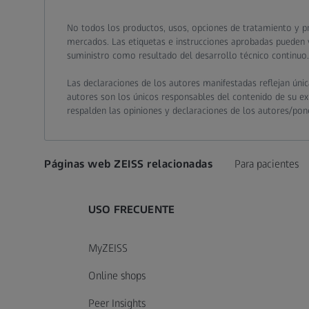
Call contact at
Call contact on mobile at
Send contact a mail to
No todos los productos, usos, opciones de tratamiento y pr
mercados. Las etiquetas e instrucciones aprobadas pueden v
suministro como resultado del desarrollo técnico continuo.
Las declaraciones de los autores manifestadas reflejan úni
autores son los únicos responsables del contenido de su expe
respalden las opiniones y declaraciones de los autores/pon
Páginas web ZEISS relacionadas
Para pacientes
USO FRECUENTE
MyZEISS
Online shops
Peer Insights