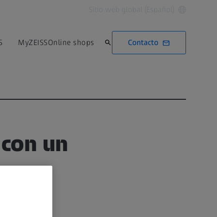
Sitio web global (Español)
Contacto
S
MyZEISS
Online shops
 con un