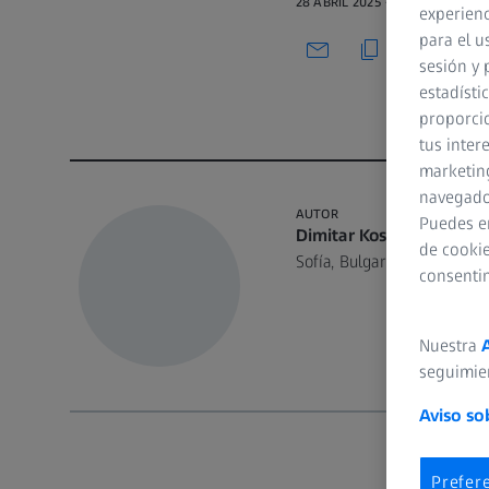
28 ABRIL 2025 · 8 MIN VER
experienc
para el u
sesión y 
estadísti
proporcio
tus inter
marketing
navegador
AUTOR
Puedes e
Dimitar Kosturkov, DMD
de cookie
Sofía, Bulgaria
consenti
Nuestra
seguimie
Aviso so
Prefer