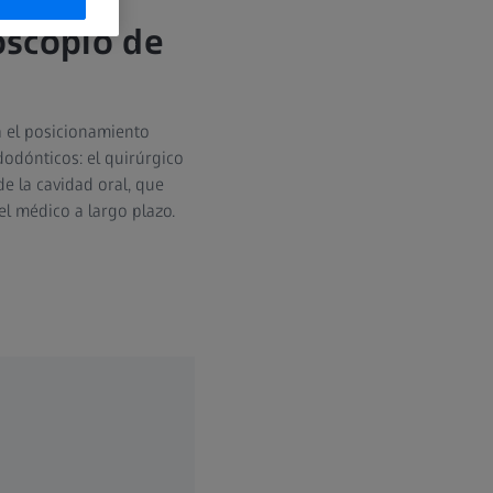
oscopio de
a el posicionamiento
odónticos: el quirúrgico
de la cavidad oral, que
el médico a largo plazo.