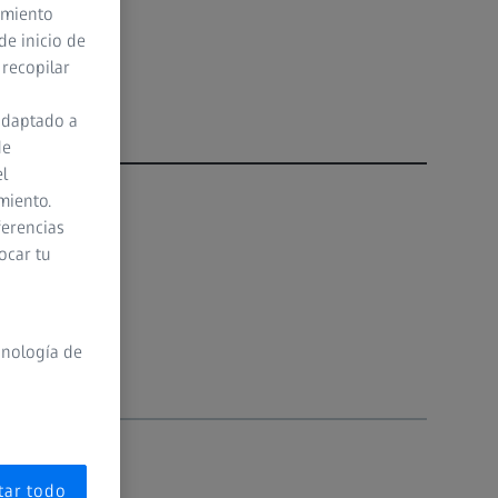
timiento
de inicio de
 recopilar
adaptado a
de
el
miento.
ferencias
ocar tu
cnología de
tar todo