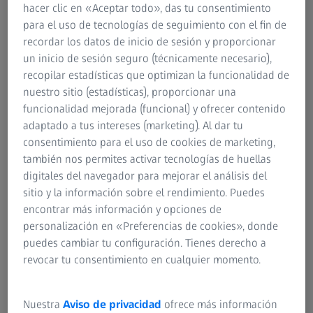
hacer clic en «Aceptar todo», das tu consentimiento
AUTOR
para el uso de tecnologías de seguimiento con el fin de
Dra. Jennifer Eschbacher
recordar los datos de inicio de sesión y proporcionar
Neuropatóloga del Barrow Neurological Institute, Phoenix,
un inicio de sesión seguro (técnicamente necesario),
Arizona, EE. UU.
recopilar estadísticas que optimizan la funcionalidad de
nuestro sitio (estadísticas), proporcionar una
funcionalidad mejorada (funcional) y ofrecer contenido
adaptado a tus intereses (marketing). Al dar tu
consentimiento para el uso de cookies de marketing,
también nos permites activar tecnologías de huellas
RESUMEN
digitales del navegador para mejorar el análisis del
Puesta en común de experiencias entre
sitio y la información sobre el rendimiento. Puedes
iguales sobre la correlación de imágenes
encontrar más información y opciones de
intraoperatorias de EMC e histopatología
personalización en «Preferencias de cookies», donde
convencional
puedes cambiar tu configuración. Tienes derecho a
revocar tu consentimiento en cualquier momento.
La Dra. Jennifer Eschbacher comparte su experiencia con
biopsias tumorales cerebrales virtuales a nivel celular
obtenidas mediante tecnología de endomicroscopía láser
Nuestra
Aviso de privacidad
ofrece más información