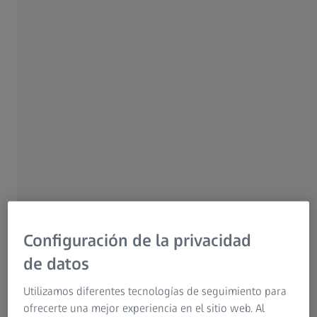
convencional
Para pacientes
Para profesionales del sector óptico
Grabado durante el 2.º Simposio Clínico de
Para inversores
ZEISS CONVIVO
Grupo ZEISS
23 JUNIO 2021 · 20 MIN LEER
Configuración de la privacidad
de datos
Utilizamos diferentes tecnologías de seguimiento para
ofrecerte una mejor experiencia en el sitio web. Al