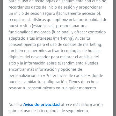
para el uso de tecnologías de seguimiento con el fin de
RESUMEN
recordar los datos de inicio de sesión y proporcionar
Experiencias con microscopía por láser
un inicio de sesión seguro (técnicamente necesario),
confocal (ex vivo e in vivo) en pacientes
recopilar estadísticas que optimizan la funcionalidad de
con tumores intracraneales
nuestro sitio (estadísticas), proporcionar una
funcionalidad mejorada (funcional) y ofrecer contenido
En esta charla grabada, Francesco Acerbi (doctorado y
adaptado a tus intereses (marketing). Al dar tu
doctor en medicina) comparte sus experiencias clínicas
consentimiento para el uso de cookies de marketing,
preliminares con la endomicroscopía confocal en
también nos permites activar tecnologías de huellas
pacientes con tumores intracraneales utilizando
digitales del navegador para mejorar el análisis del
fluoresceína sódica. Los casos presentados incluyen casos
sitio y la información sobre el rendimiento. Puedes
in vivo y ex vivo.
encontrar más información y opciones de
personalización en «Preferencias de cookies», donde
puedes cambiar tu configuración. Tienes derecho a
revocar tu consentimiento en cualquier momento.
Nuestra
Aviso de privacidad
ofrece más información
sobre el uso de la tecnología de seguimiento.