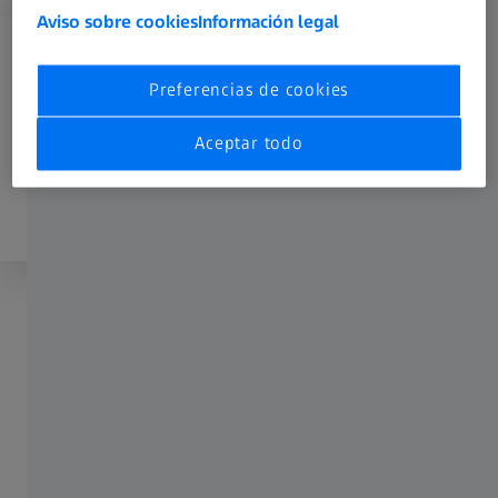
Aviso sobre cookies
Información legal
Para desbloquear, inicie sesión
Preferencias de cookies
Registrarse
Aceptar todo
o inicie sesión
Compartir este artículo