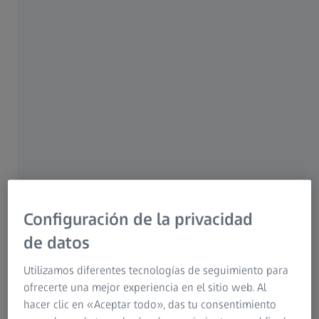
Para pacientes
Para profesionales del sector óptico
Para inversores
Grupo ZEISS
AUTOR
Dr. Francesco Acerbi, doctorado y doctor en medicina
Configuración de la privacidad
Departamento de Neurocirugía Fondazione, IRCCS Istituto
de datos
Neurologico Carlo Besta, Milán, Italia
Utilizamos diferentes tecnologías de seguimiento para
ofrecerte una mejor experiencia en el sitio web. Al
hacer clic en «Aceptar todo», das tu consentimiento