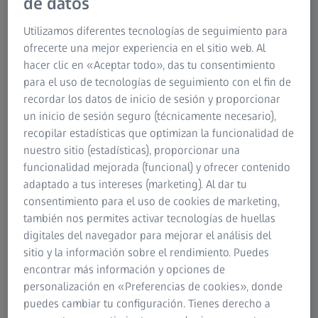
de datos
Utilizamos diferentes tecnologías de seguimiento para
ofrecerte una mejor experiencia en el sitio web. Al
hacer clic en «Aceptar todo», das tu consentimiento
para el uso de tecnologías de seguimiento con el fin de
Figura 1: un informe de Advanced RPE Analysis de
Descargar imagen (85 KB)
recordar los datos de inicio de sesión y proporcionar
dos escaneos del cubo macular (512x128) del ojo
derecho Observe que los cambios en la elevación del
un inicio de sesión seguro (técnicamente necesario),
RPE y la iluminación sub-RPE conllevan una
recopilar estadísticas que optimizan la funcionalidad de
regresión de las drusas y una progresión de la AG,
respectivamente.
nuestro sitio (estadísticas), proporcionar una
funcionalidad mejorada (funcional) y ofrecer contenido
adaptado a tus intereses (marketing). Al dar tu
consentimiento para el uso de cookies de marketing,
Mapa de elevación del RPE y detección de
también nos permites activar tecnologías de huellas
drusas
digitales del navegador para mejorar el análisis del
sitio y la información sobre el rendimiento. Puedes
El mapa de elevación del RPE se puede considerar un
encontrar más información y opciones de
sustituto basado en OCT para detectar drusas, medir el
personalización en «Preferencias de cookies», donde
área de las drusas y su volumen. Cualquier elevación del
puedes cambiar tu configuración. Tienes derecho a
RPE superior a 19,4 μm se detectará automáticamente y se