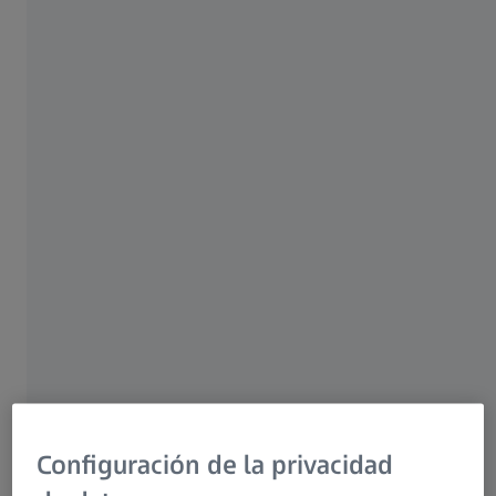
algoritmos: el mapa de elevación del RPE para medir el
volumen de drusas y el slab sub-RPE para medir la atrofia
geográfica (AG). El Advanced RPE Analysis reprocesa los
datos del escaneo del cubo macular estándar (512x128 o
200x200) para proporcionar mediciones de la carga de
drusas y AG cuantificables y reproducibles basadas en
OCT. Cualquiera de los dos algoritmos puede aplicarse a
cualquier escaneo del cubo macular, pasado o presente, y,
seguidamente, exportarse como un informe propio.
Configuración de la privacidad