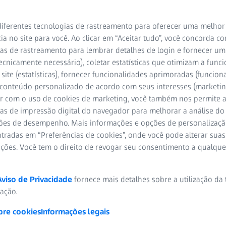
iferentes tecnologias de rastreamento para oferecer uma melhor
ia no site para você. Ao clicar em “Aceitar tudo”, você concorda c
amentas indispensável de OCT
as de rastreamento para lembrar detalhes de login e fornecer um
ráfica
ecnicamente necessário), coletar estatísticas que otimizam a func
site (estatísticas), fornecer funcionalidades aprimoradas (funciona
lacionada à idade (DMRI) parece ser tão omnipresente que é fre
 conteúdo personalizado de acordo com seus interesses (marketin
nvisível. Estima-se que 196 milhões de pessoas tinham DMRI em 2
r com o uso de cookies de marketing, você também nos permite a
0. No entanto, 25% dos casos de DMRI no contexto de cuidados pr
as de impressão digital do navegador para melhorar a análise do 
2
Apesar de a forma neovascular da DMRI atrair a maior parte das
ões de desempenho. Mais informações e opções de personalizaç
DMRI representa a maioria dos casos dessa patologia. A Advanced R
tradas em “Preferências de cookies”, onde você pode alterar suas
especificamente criada para ajudar os médicos a tratar a DMRI nã
ações. Você tem o direito de revogar seu consentimento a qualqu
Aviso de Privacidade
fornece mais detalhes sobre a utilização da
é uma combinação de dois algoritmos: o mapa de elevação de RPE,
zação.
 para medir a atrofia geográfica (AG). A Advanced RPE Analysis pr
 padrão (512×128 ou 200×200) para fornecer medições reprodutív
bre cookies
Informações legais
as e da AG. Qualquer um dos algoritmos pode ser aplicado a qu