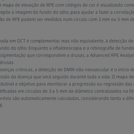
. O mapa de elevação de RPE com códigos de cor é visualizado c
epõe à imagem do fundo do olho, para ajudar a fazer a correlaçã
ção de RPE podem ser medidos num círculo com 3 mm ou 5 mm de 
eada em OCT é complementar, mas não equivalente, à detecção de
fundo do olho. Enquanto a oftalmoscopia e a retinografia de fundo
a pigmentação que correspondem a drusas, a Advanced RPE Analysi
drusas.
enças crônicas, a detecção de DMRI não neovascular é o início 
são da doença que será seguido durante toda a vida. O mapa de
utível e objetivo para monitorar a progressão ou regressão das 
ificadas em círculos de 3 a 5 mm de diâmetro centralizados na fóv
révio são automaticamente calculadas, considerando tanto a dif
E.