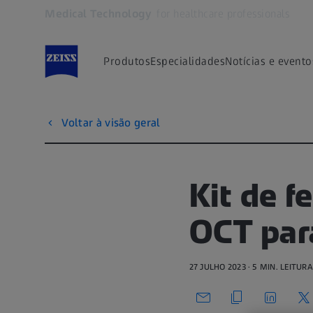
Medical Technology
for healthcare professionals
Abre em outra guia
Produtos
Especialidades
Notícias e evento
Voltar à visão geral
Kit de f
OCT para
27 JULHO 2023 · 5 MIN. LEITURA