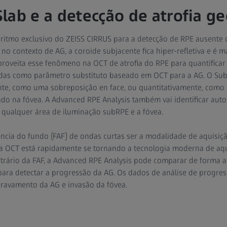
lab e a detecção de atrofia ge
ritmo exclusivo do ZEISS CIRRUS para a detecção de RPE ausente
o contexto de AG, a coroide subjacente fica hiper-refletiva e é ma
roveita esse fenômeno na OCT de atrofia do RPE para quantificar 
das como parâmetro substituto baseado em OCT para a AG. O Sub
ente, como uma sobreposição en face, ou quantitativamente, com
ado na fóvea. A Advanced RPE Analysis também vai identificar aut
e qualquer área de iluminação subRPE e a fóvea.
ncia do fundo (FAF) de ondas curtas ser a modalidade de aquisiç
 a OCT está rapidamente se tornando a tecnologia moderna de aq
ntrário da FAF, a Advanced RPE Analysis pode comparar de forma 
ara detectar a progressão da AG. Os dados de análise de progre
gravamento da AG e invasão da fóvea.