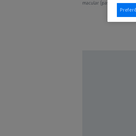
macular (passado ou atual
Prefer