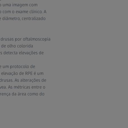
omo uma imagem com
o com o exame clínico. A
diâmetro, centralizado
 drusas por oftalmoscopia
 de olho colorida
s detecta elevações de
de um protocolo de
 elevação de RPE é um
drusas. As alterações de
ea. As métricas entre o
erença da área como do