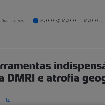
s
Quem somos
MyZEISS
MyZEISS
MyZEISS
Loj
erramentas indispens
 DMRI e atrofia geog