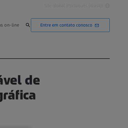
Site global (Português (Brasil))
Entre em contato conosco
as on-line
ável de
ráfica