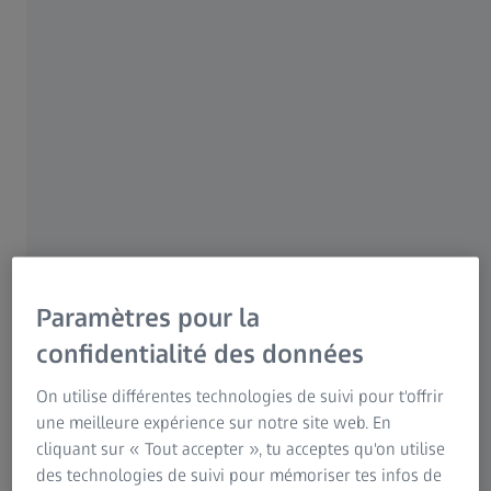
Pour les patients
Pour les professionnels de la vue
Pour les investisseurs
Groupe ZEISS
ZEISS HFA3
Paramètres pour la
®
Humphrey
Field Analyzer 3 (HFA3), la référence en
matière de périmétrie, est un partenaire de diagnostic de
confidentialité des données
confiance. HFA3 fournit l'analyse interactive dont vous avez
On utilise différentes technologies de suivi pour t'offrir
besoin, au bon endroit et au bon moment.
une meilleure expérience sur notre site web. En
En savoir plus
cliquant sur « Tout accepter », tu acceptes qu'on utilise
des technologies de suivi pour mémoriser tes infos de