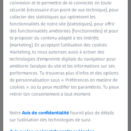
connexion et te permettre de te connecter en toute
sécurité (nécessaire d'un point de vue technique), pour
collecter des statistiques qui optimisent les
RÉSUMÉ
Activer le mode de simulation sur le ZEISS
fonctionnalités de notre site (statistiques), pour offrir
HFA3
des fonctionnalités améliorées (fonctionnelles) et pour
te proposer du contenu adapté à tes intérêts
Cette vidéo didactique explique comment activer le mode
(marketing). En acceptant l'utilisation des cookies
de simulation sur le HFA3 afin de faire la démonstration
marketing, tu nous autorises aussi à activer des
rapide d'un exemple de modèle test.
technologies d'empreinte digitale du navigateur pour
améliorer l'analyse du site et les informations sur ses
performances. Tu trouveras plus d'infos et des options
de personnalisation sous « Préférences en matière de
cookies », où tu peux modifier tes paramètres. Tu peux
retirer ton consentement à tout moment.
Langue d'origine : EN | Sous-titres : EN
Notre
Avis de confidentialité
fournit plus de détails
sur l'utilisation des technologies de suivi.