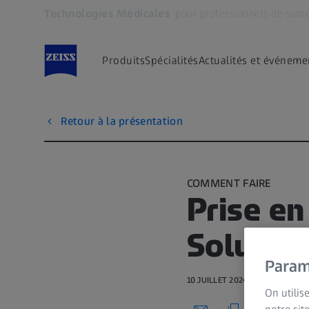
Technologies Médicales
pour professionnels de sant
S’ouvre dans un nouvel onglet
Produits
Spécialités
Actualités et événeme
Retour à la présentation
COMMENT FAIRE
Prise en
Solutio
Param
10 JUILLET 2024 · 1 MIN VISIO
On utilis