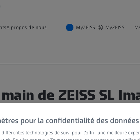
é
nts
À propos de nous
MyZEISS
MyZEISS
M
 main de ZEISS SL Im
n
ètres pour la confidentialité des données
NNAGE
e différentes technologies de suivi pour t'offrir une meilleure expé