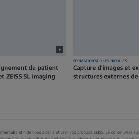
FORMATION SUR LES PRODUITS
lignement du patient
Capture d'images et e
et ZEISS SL Imaging
structures externes de 
mentaire afin de vous aider à utiliser vos produits ZEISS. Le contenu/les su
s, les services ou les offres ne sont pas tous agréés ou proposés sur l'ensem