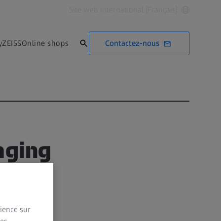
Site web international (Français)
Contactez-nous
yZEISS
Online shops
aging
rience sur