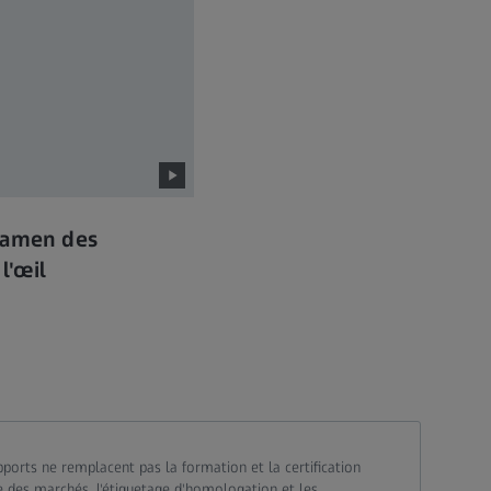
xamen des
l'œil
pports ne remplacent pas la formation et la certification
ble des marchés, l'étiquetage d'homologation et les