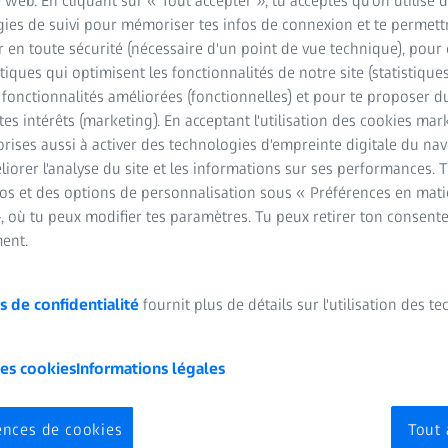
e web. En cliquant sur « Tout accepter », tu acceptes qu'on utilise 
ies de suivi pour mémoriser tes infos de connexion et te permett
 en toute sécurité (nécessaire d'un point de vue technique), pour 
stiques qui optimisent les fonctionnalités de notre site (statistique
s fonctionnalités améliorées (fonctionnelles) et pour te proposer 
tes intérêts (marketing). En acceptant l'utilisation des cookies mark
L Imaging Solution
rises aussi à activer des technologies d'empreinte digitale du na
ive ZEISS SL Imaging Solution, vos examens quotidiens à la lampe 
iorer l'analyse du site et les informations sur ses performances. 
intégration d'images et de vidéos de haute qualité aux rapports d'ex
fos et des options de personnalisation sous « Préférences en mati
des cas, de les inclure dans l'information aux patients, l'enseigne
, où tu peux modifier tes paramètres. Tu peux retirer ton consent
ent.
s de confidentialité
fournit plus de détails sur l'utilisation des t
les cookies
Informations légales
in de ZEISS SL Imaging Soluti
ences de cookies
Tout 
prendrez à démarrer le système et à préparer le logiciel pour pre