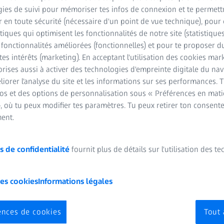
ies de suivi pour mémoriser tes infos de connexion et te permett
 en toute sécurité (nécessaire d'un point de vue technique), pour 
stiques qui optimisent les fonctionnalités de notre site (statistique
s fonctionnalités améliorées (fonctionnelles) et pour te proposer 
tes intérêts (marketing). En acceptant l'utilisation des cookies mark
rises aussi à activer des technologies d'empreinte digitale du na
iorer l'analyse du site et les informations sur ses performances. 
ilisez sans effort des modalités avancées de visualisation chirurgi
fos et des options de personnalisation sous « Préférences en mati
ue procédure.
, où tu peux modifier tes paramètres. Tu peux retirer ton consent
ent.
s de confidentialité
fournit plus de détails sur l'utilisation des t
les cookies
Informations légales
de l'application ZEISS Connect
ences de cookies
Tout 