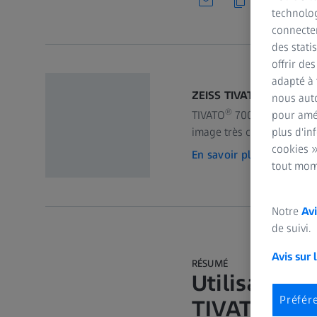
technolog
connecter
des stati
offrir de
adapté à 
ZEISS TIVATO 700
nous auto
®
pour amél
TIVATO
700 de ZEISS – Ut
plus d'in
image très claire de chaq
cookies »
En savoir plus
tout mom
Notre
Avi
de suivi.
Avis sur 
RÉSUMÉ
Utilisation 
Préfér
TIVATO 700