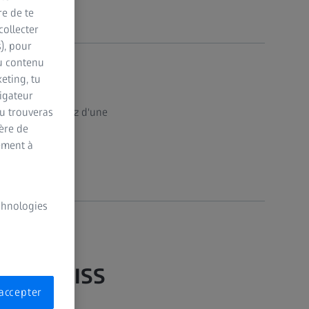
re de te
collecter
s), pour
du contenu
eting, tu
vigateur
Tu trouveras
cale et bénéficiez d'une
ère de
ement à
echnologies
 avec ZEISS
accepter