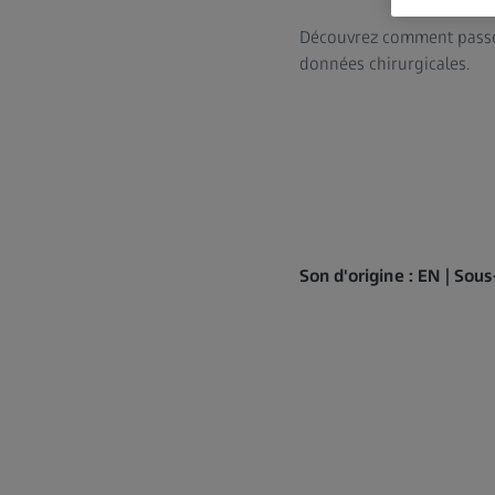
Découvrez comment passer
données chirurgicales.
Son d'origine : EN | Sous