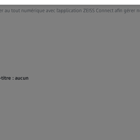
 au tout numérique avec l'application ZEISS Connect afin gérer
-titre : aucun