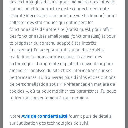
Ce nouveau système offre à la fois les nombreux
des technologies de suivi pour mémoriser tes infos de
avantages du microscope ZEISS KINEVO 900 et une
connexion et te permettre de te connecter en toute
visualisation numérique supérieure, une assistance
sécurité (nécessaire d'un point de vue technique), pour
cobotique et une intelligence connectée dans un appareil
collecter des statistiques qui optimisent les
unique.
fonctionnalités de notre site (statistiques), pour offrir
des fonctionnalités améliorées (fonctionnelles) et pour
Découvrir le produit
te proposer du contenu adapté à tes intérêts
(marketing). En acceptant l'utilisation des cookies
marketing, tu nous autorises aussi à activer des
technologies d'empreinte digitale du navigateur pour
RÉSUMÉ
améliorer l'analyse du site et les informations sur ses
Connexion du ZEISS KINEVO 900 S avec un
performances. Tu trouveras plus d'infos et des options
écran externe
de personnalisation sous « Préférences en matière de
cookies », où tu peux modifier tes paramètres. Tu peux
Dans ce tutoriel vidéo, vous apprendrez à installer et
retirer ton consentement à tout moment.
connecter correctement votre ZEISS KINEVO 900 S à un
écran externe pour la chirurgie exoscopique.
Notre
Avis de confidentialité
fournit plus de détails
sur l'utilisation des technologies de suivi.