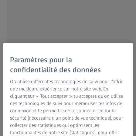
Pour les patients
Pour les professionnels de la vue
Pour les investisseurs
AUTEUR
Groupe ZEISS
Dr Christian Taeger
Service de chirurgie plastique et reconstructrice, centre
hospitalier universitaire de Ratisbonne, Allemagne
Paramètres pour la
confidentialité des données
CAS
On utilise différentes technologies de suivi pour t'offrir
Anastomose lymphoveineuse sur la partie
une meilleure expérience sur notre site web. En
distale de la jambe
cliquant sur « Tout accepter », tu acceptes qu'on utilise
des technologies de suivi pour mémoriser tes infos de
Découvrez comment le Dr Taeger, PD, a traité une
connexion et te permettre de te connecter en toute
anastomose lymphoveineuse sur la partie distale de la
sécurité (nécessaire d'un point de vue technique), pour
jambe d'une patiente de 58 ans chez qui un lymphœdème
collecter des statistiques qui optimisent les
primaire a été diagnostiqué après le traitement d'un
fonctionnalités de notre site (statistiques), pour offrir
carcinome cervical. Il a utilisé ZEISS INFRARED 800 pour