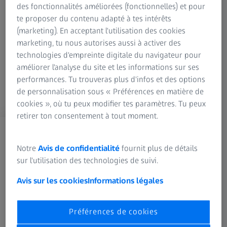
des fonctionnalités améliorées (fonctionnelles) et pour
contrôler la perméabilité et l'étanchéité de l'anastomose.
te proposer du contenu adapté à tes intérêts
(marketing). En acceptant l'utilisation des cookies
marketing, tu nous autorises aussi à activer des
technologies d'empreinte digitale du navigateur pour
améliorer l'analyse du site et les informations sur ses
performances. Tu trouveras plus d'infos et des options
de personnalisation sous « Préférences en matière de
cookies », où tu peux modifier tes paramètres. Tu peux
retirer ton consentement à tout moment.
Pour déverrouiller, veuillez vous connecter
Notre
Avis de confidentialité
fournit plus de détails
sur l'utilisation des technologies de suivi.
S'inscrire
Avis sur les cookies
Informations légales
ou se connecter
Préférences de cookies