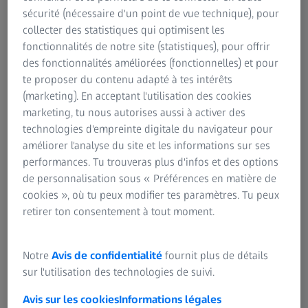
dentisterie microscopique et numérique
sécurité (nécessaire d'un point de vue technique), pour
collecter des statistiques qui optimisent les
afficher les détails
fonctionnalités de notre site (statistiques), pour offrir
des fonctionnalités améliorées (fonctionnelles) et pour
te proposer du contenu adapté à tes intérêts
(marketing). En acceptant l'utilisation des cookies
Résumé
marketing, tu nous autorises aussi à activer des
technologies d'empreinte digitale du navigateur pour
Le Dr Shakibaie présente une approche novatrice en
améliorer l'analyse du site et les informations sur ses
prothésie dentaire qui allie la microscopie et la
performances. Tu trouveras plus d'infos et des options
technologie numérique dans un flux de tâches clinique
de personnalisation sous « Préférences en matière de
moderne. La technique de dentisterie microscopique et
cookies », où tu peux modifier tes paramètres. Tu peux
numérique en ambulatoire intègre l'utilisation d'un
retirer ton consentement à tout moment.
microscope dentaire dans un processus numérique pour
réaliser des restaurations unitaires en une seule séance.
L'objectif consiste à améliorer le degré de précision et
Notre
Avis de confidentialité
fournit plus de détails
d'efficacité à chaque étape du traitement tout en éliminant
sur l'utilisation des technologies de suivi.
le besoin de restaurations provisoires. La collaboration
Avis sur les cookies
Informations légales
étroite entre dentiste et technicien a permis d'atteindre un