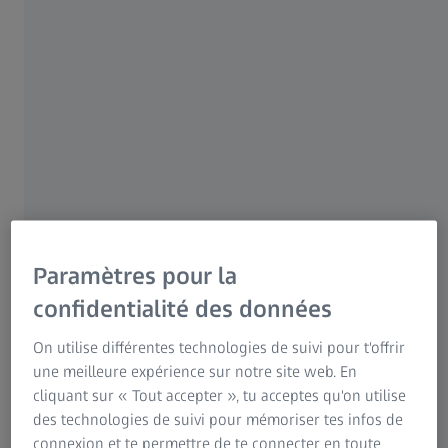
19 NOVEMBRE 2025 · 1 MIN LECTURE
Pour les patients
Pour les professionnels de la vue
Pour les investisseurs
Groupe ZEISS
Paramètres pour la
confidentialité des données
On utilise différentes technologies de suivi pour t'offrir
AUTEUR
une meilleure expérience sur notre site web. En
Behnam Shakibaie, DMD, MSc
cliquant sur « Tout accepter », tu acceptes qu'on utilise
Spécialiste en chirurgie orale, parodontologie, implantologie
des technologies de suivi pour mémoriser tes infos de
et dentisterie microscopique, clinique spécialisée en
connexion et te permettre de te connecter en toute