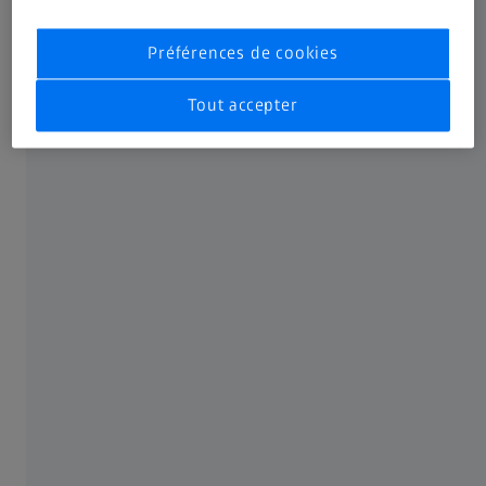
niveau de restauration très précis et esthétique. Cette
approche réduit le temps passé au fauteuil, préserve
Préférences de cookies
l'occlusion et garantit des résultats prévisibles avec une
grande satisfaction du patient.
Tout accepter
Lire l'article complet
Partager cet article