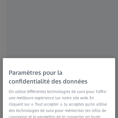
Pour les patients
Pour les professionnels de la vue
Pour les investisseurs
Groupe ZEISS
AUTEUR
Paramètres pour la
Prof. Pedro Lara, MD, PhD
confidentialité des données
Professeur et titulaire de la chaire de radiologie de
l'université Fernando Pessoa Canarias, chef du service
On utilise différentes technologies de suivi pour t'offrir
d'oncologie de l'hôpital universitaire San Roque, Gran
une meilleure expérience sur notre site web. En
Canarias, Espagne
cliquant sur « Tout accepter », tu acceptes qu'on utilise
des technologies de suivi pour mémoriser tes infos de
connexion et te permettre de te connecter en toute