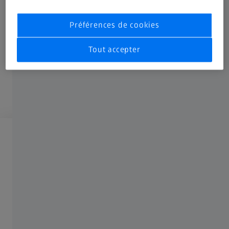
Préférences de cookies
Tout accepter
Pour déverrouiller, veuillez vous connecter
S'inscrire
ou se connecter