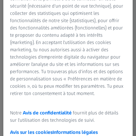
sécurité (nécessaire d'un point de vue technique), pour
collecter des statistiques qui optimisent les
RÉSUMÉ
fonctionnalités de notre site (statistiques), pour offrir
Le Prof. Pedro Lara explique à quoi
des fonctionnalités améliorées (fonctionnelles) et pour
ressemble le traitement moderne du
te proposer du contenu adapté à tes intérêts
cancer du sein par radiothérapie et quel
(marketing). En acceptant l'utilisation des cookies
rôle particulier joue l'APBI dans ce
marketing, tu nous autorises aussi à activer des
contexte thérapeutique
technologies d'empreinte digitale du navigateur pour
améliorer l'analyse du site et les informations sur ses
Ce webinaire clinique enregistré commence par un bref
performances. Tu trouveras plus d'infos et des options
aperçu des principaux aspects de la radiothérapie du sein
de personnalisation sous « Préférences en matière de
entier (RTCE) et du rôle important de l'irradiation partielle
cookies », où tu peux modifier tes paramètres. Tu peux
accélérée du sein (IPAS). Ensuite, Prof. Pedro Lara se
retirer ton consentement à tout moment.
concentre spécifiquement sur la radiothérapie
peropératoire (RTPO), y compris une excursion rapide
dans les résultats à long terme de TARGIT-A récemment
Notre
Avis de confidentialité
fournit plus de détails
publiés et explique pourquoi la RTPO est une bonne
sur l'utilisation des technologies de suivi.
approche pour traiter le lit de la plaie où se trouvent les
Avis sur les cookies
Informations légales
éventuelles marges tumorales.