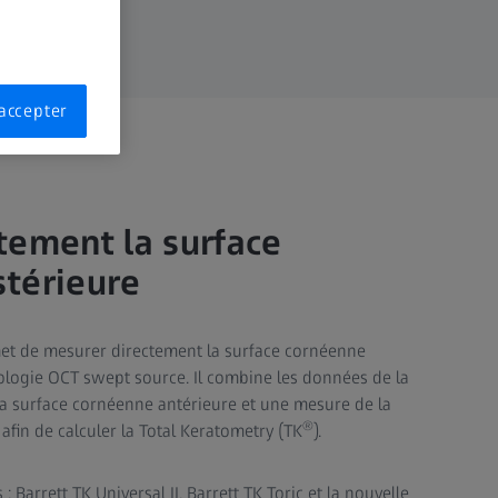
accepter
tement la surface
térieure
et de mesurer directement la surface cornéenne
nologie OCT swept source. Il combine les données de la
la surface cornéenne antérieure et une mesure de la
®
fin de calculer la Total Keratometry (TK
).
: Barrett TK Universal II, Barrett TK Toric et la nouvelle