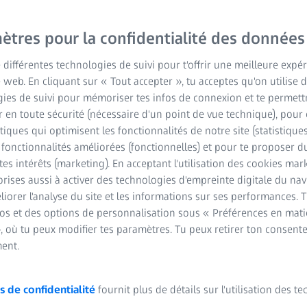
DÉTAILS DU PRODUIT
Faire des
ètres pour la confidentialité des données
véritable
e différentes technologies de suivi pour t'offrir une meilleure expé
e web. En cliquant sur « Tout accepter », tu acceptes qu'on utilise 
ZEISS IOL
ies de suivi pour mémoriser tes infos de connexion et te permett
 en toute sécurité (nécessaire d'un point de vue technique), pour 
Total Ker
stiques qui optimisent les fonctionnalités de notre site (statistique
s fonctionnalités améliorées (fonctionnelles) et pour te proposer 
tes intérêts (marketing). En acceptant l'utilisation des cookies mark
rises aussi à activer des technologies d'empreinte digitale du na
.
iorer l'analyse du site et les informations sur ses performances. 
fos et des options de personnalisation sous « Préférences en mati
, où tu peux modifier tes paramètres. Tu peux retirer ton consent
ent.
s de confidentialité
fournit plus de détails sur l'utilisation des t