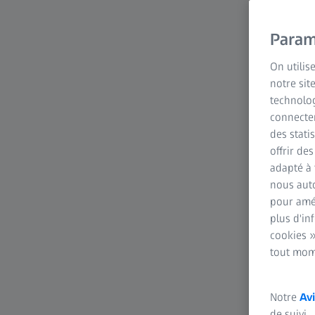
Param
On utilis
notre sit
technolog
connecter
des stati
offrir de
adapté à 
nous auto
pour amél
plus d'in
cookies »
tout mom
Notre
Avi
de suivi.