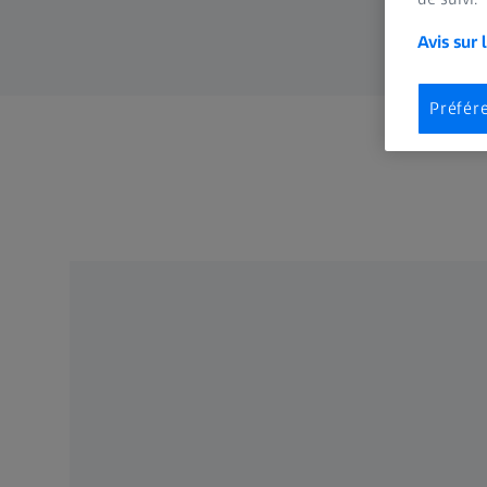
Avis sur 
Préfér