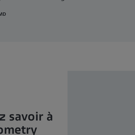
 MD
z savoir à
tometry