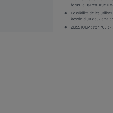
formule Barrett True K w
Possibilité de les utilis
besoin d'un deuxième appa
ZEISS IOLMaster 700 exis