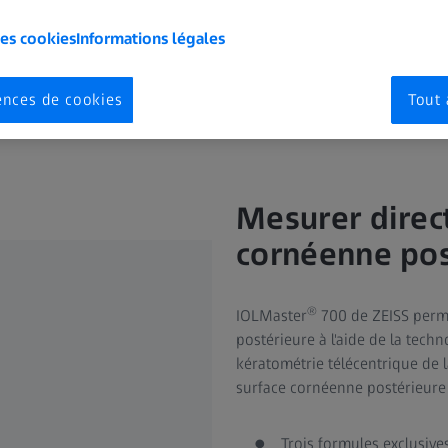
les cookies
Informations légales
ences de cookies
Tout 
Mesurer direc
cornéenne pos
®
IOLMaster
700 de ZEISS perm
postérieure à l'aide de la tech
kératométrie télécentrique de 
surface cornéenne postérieure a
Trois formules exclusives 