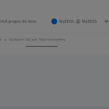
é
nts
À propos de nous
MyZEISS
MyZEISS
M
rgements
Total Keratometry
0
IOLMaster 700 avec Total Keratometry