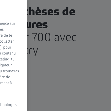
 hypothèses de
s mesures
rience sur
des
Master 700 avec
re de te
collecter
atometry
s), pour
du contenu
eting, tu
vigateur
Tu trouveras
ère de
ement à
echnologies