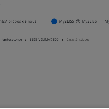
é
nts
À propos de nous
MyZEISS
MyZEISS
M
er femtoseconde
ZEISS VISUMAX 800
Caractéristiques