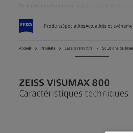
Technologies Médicales
pour professionnels de sant
S’ouvre dans un nouvel onglet
Produits
Spécialités
Actualités et événeme
ZEISS VISUMAX 800
Caractéristiques
Accueil
Produits
Lasers réfractifs
Solutions de las
ZEISS VISUMAX 800
Caractéristiques techniques