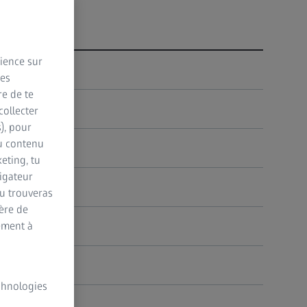
rience sur
des
re de te
collecter
s), pour
du contenu
eting, tu
vigateur
Tu trouveras
ère de
ement à
echnologies