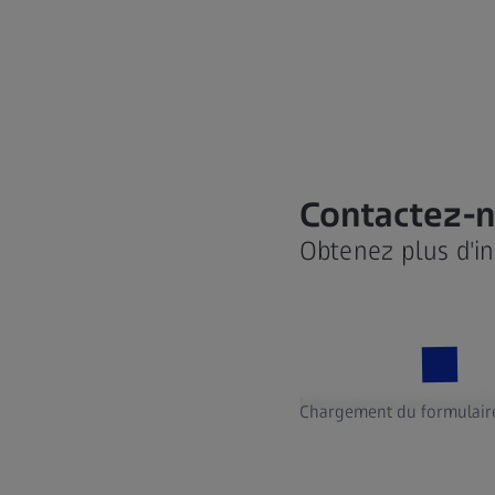
Contactez-n
Obtenez plus d'in
Refractive Workplace OnePage
VISUMAX
FR
Month - 
10/21
283 KB
408 KB
Informations personnell
Chargement du formulaire 
Télécharger
Téléchar