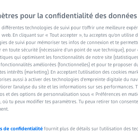
Données techniques
ètres pour la confidentialité des données
e différentes technologies de suivi pour t'offrir une meilleure expé
toseconde
e web. En cliquant sur « Tout accepter », tu acceptes qu'on utilise 
ies de suivi pour mémoriser tes infos de connexion et te permett
®
®
néen, SMILE
pro, CIRCLE
, ICR, Kératoplastie
 en toute sécurité (nécessaire d'un point de vue technique), pour 
stiques qui optimisent les fonctionnalités de notre site (statistique
®
s fonctionnalités améliorées (fonctionnelles) et pour te proposer 
ntrage CentraLign
tes intérêts (marketing). En acceptant l'utilisation des cookies mark
rises aussi à activer des technologies d'empreinte digitale du na
®
 la cyclotorsion OcuLign
iorer l'analyse du site et les informations sur ses performances. 
fos et des options de personnalisation sous « Préférences en mati
®5
nomogramme VISULYZE
, où tu peux modifier tes paramètres. Tu peux retirer ton consent
ent.
s de confidentialité
fournit plus de détails sur l'utilisation des t