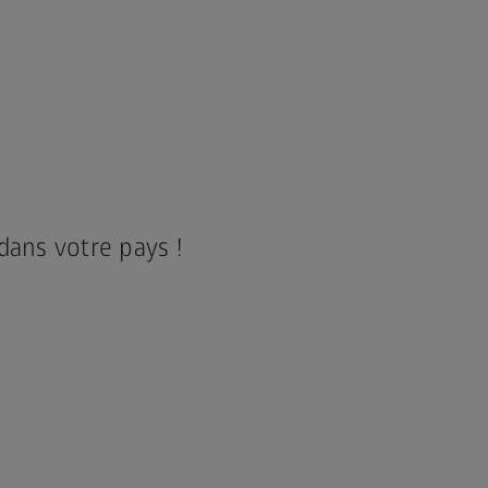
dans votre pays !
– Prof.
VISUMAX 800 Brochure FR
 MB
élécharger