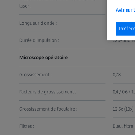
laser :
Avis sur 
Longueur d'onde :
1043 nm
Préfér
Durée d'impulsion :
220–580 f
Microscope opératoire
Grossissement :
0,7×
Facteurs de grossissement :
0,4 / 0,6 / 1
Grossissement de l'oculaire :
12.5x (10x)
Filtres :
Bleu, filtre