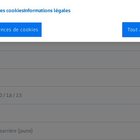
les cookies
Informations légales
ences de cookies
Tout 
s
,0 / 1,6 / 2,5
 barrière (jaune)