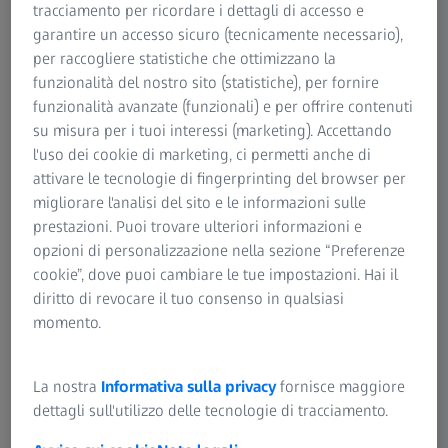
Scopri di più
tracciamento per ricordare i dettagli di accesso e
garantire un accesso sicuro (tecnicamente necessario),
per raccogliere statistiche che ottimizzano la
funzionalità del nostro sito (statistiche), per fornire
funzionalità avanzate (funzionali) e per offrire contenuti
RIEPILOGO
Come eseguire un esame OCT con una
su misura per i tuoi interessi (marketing). Accettando
connessione remota a CIRRUS OCT
l'uso dei cookie di marketing, ci permetti anche di
attivare le tecnologie di fingerprinting del browser per
Scopri come configurare una connessione remota e
migliorare l'analisi del sito e le informazioni sulle
comunicare con il paziente da una postazione remota per
prestazioni. Puoi trovare ulteriori informazioni e
garantire il mantenimento di una distanza di sicurezza.
opzioni di personalizzazione nella sezione “Preferenze
cookie”, dove puoi cambiare le tue impostazioni. Hai il
diritto di revocare il tuo consenso in qualsiasi
momento.
Audio originale: EN | Sottotitoli: Nessuno
La nostra
Informativa sulla privacy
fornisce maggiore
dettagli sull'utilizzo delle tecnologie di tracciamento.