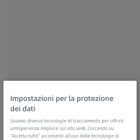
Per i pazienti
Per i professionisti sanitari
Per gli investitori
ZEISS Group
ZEISS CIRRUS OCT
L’OCT a dominio spettrale è lo standard di trattamento
Impostazioni per la protezione
nella quotidianità della pratica clinica. ZEISS offre ai medici
®
una gamma completa di modelli OCT: CIRRUS 6000
,
dei dati
®
®
CIRRUS 5000
e CIRRUS 500
, per soluzioni di imaging
Usiamo diverse tecnologie di tracciamento per offrirti
essenziali e avanzate in grado di soddisfare le esigenze e
un'esperienza migliore sul sito web. Cliccando su
le sfide individuali.
“Accetta tutto” acconsenti all'uso delle tecnologie di