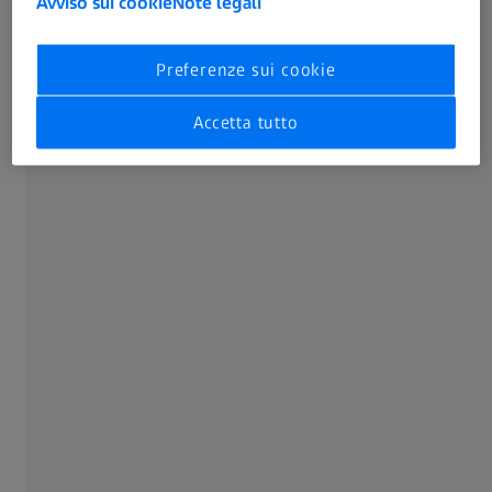
Avviso sui cookie
Note legali
Preferenze sui cookie
Accetta tutto
I contenuti e le guide possono essere applicati ai modelli CIRRUS 5000 e 6000.
Per ulteriori istruzioni, consultare sempre il manuale di istruzioni per l’uso del
proprio modello di dispositivo.
Condividi questo articolo