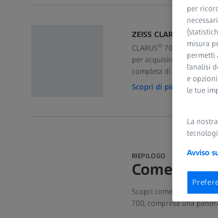
per ricor
necessari
(statistic
ZEISS CLARUS 700
misura pe
®
CLARUS
700 di ZEISS è u
permetti 
per acquisire immagini ult
l'analisi 
completa di funzioni, incl
e opzioni
Scopri di più
le tue im
La nostr
tecnologi
Avviso s
RIEPILOGO
Come usare
Prefer
Scopri come posizionare il
700, compresa una panorami