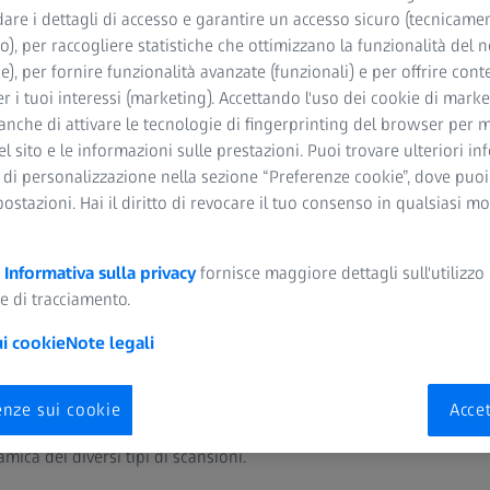
dare i dettagli di accesso e garantire un accesso sicuro (tecnicame
o), per raccogliere statistiche che ottimizzano la funzionalità del n
he), per fornire funzionalità avanzate (funzionali) e per offrire cont
r i tuoi interessi (marketing). Accettando l'uso dei cookie di market
na fotocamera retinica completa a campo ultra largo per specialist
anche di attivare le tecnologie di fingerprinting del browser per m
ra-widefield in colori reali, dotata di una qualità d’immagine insu
del sito e le informazioni sulle prestazioni. Puoi trovare ulteriori i
usa l’angiografia con fluoresceina.
 di personalizzazione nella sezione “Preferenze cookie”, dove puo
postazioni. Hai il diritto di revocare il tuo consenso in qualsiasi 
a
Informativa sulla privacy
fornisce maggiore dettagli sull'utilizzo 
e di tracciamento.
ui cookie
Note legali
 ZEISS CLARUS 700
enze sui cookie
Accet
 paziente, allineare e mettere a fuoco per l’acquisizione delle i
ca dei diversi tipi di scansioni.