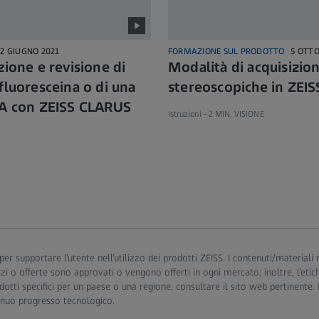
22 GIUGNO 2021
FORMAZIONE SUL PRODOTTO
5 OTTO
zione e revisione di
Modalità di acquisizio
fluoresceina o di una
stereoscopiche in ZEI
FA con ZEISS CLARUS
Istruzioni -
2 MIN. VISIONE
per supportare l’utente nell’utilizzo dei prodotti ZEISS. I contenuti/materiali 
ervizi o offerte sono approvati o vengono offerti in ogni mercato; inoltre, l’et
otti specifici per un paese o una regione, consultare il sito web pertinente
tinuo progresso tecnologico.