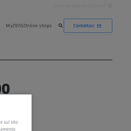
Sito web globale (Italiano)
Contattaci
MyZEISS
Online shops
00
e sul sito
ciamento