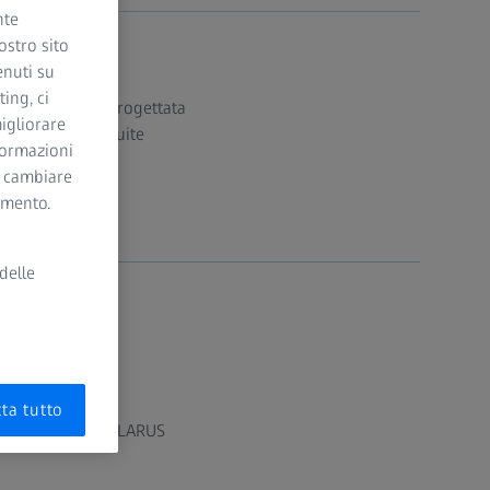
nte
ostro sito
enuti su
ing, ci
i oftalmologi, progettata
igliorare
perabile e una suite
nformazioni
i cambiare
momento.
delle
ta tutto
mmagini su ZEISS CLARUS