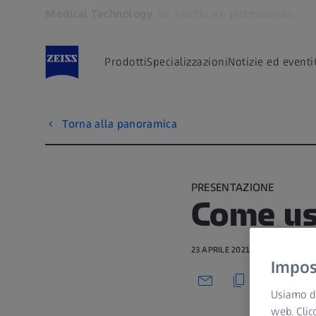
Medical Technology
for healthcare professionals
Si apre in un'altra scheda
Prodotti
Specializzazioni
Notizie ed eventi
Torna alla panoramica
PRESENTAZIONE
Come us
23 APRILE 2021 · 3 MIN VISIONE
Impost
Usiamo di
web. Clic