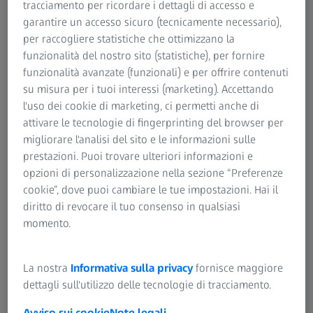
tracciamento per ricordare i dettagli di accesso e
digitale, un assistente cobotico e l’intelligenza connessa,
garantire un accesso sicuro (tecnicamente necessario),
tutto in un unico dispositivo.
per raccogliere statistiche che ottimizzano la
funzionalità del nostro sito (statistiche), per fornire
Scopri il prodotto
funzionalità avanzate (funzionali) e per offrire contenuti
su misura per i tuoi interessi (marketing). Accettando
l'uso dei cookie di marketing, ci permetti anche di
attivare le tecnologie di fingerprinting del browser per
RIEPILOGO
migliorare l'analisi del sito e le informazioni sulle
Introduzione a ZEISS KINEVO 900 S
prestazioni. Puoi trovare ulteriori informazioni e
opzioni di personalizzazione nella sezione “Preferenze
In questo video imparerai a muovere i primi passi con il
cookie”, dove puoi cambiare le tue impostazioni. Hai il
tuo ZEISS KINEVO 900 S e apprenderai le funzioni
diritto di revocare il tuo consenso in qualsiasi
fondamentali del dispositivo.
momento.
La nostra
Informativa sulla privacy
fornisce maggiore
Video
dettagli sull'utilizzo delle tecnologie di tracciamento.
Avviso sui cookie
Note legali
Audio originale: EN | Sottotitoli: Nessuno