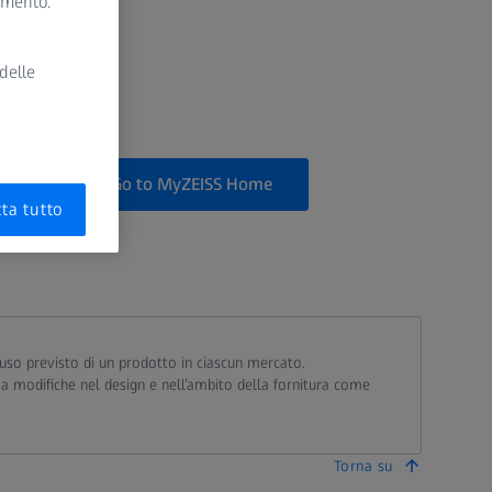
momento.
delle
Go to MyZEISS Home
ta tutto
ll’uso previsto di un prodotto in ciascun mercato.
 a modifiche nel design e nell’ambito della fornitura come
Torna su