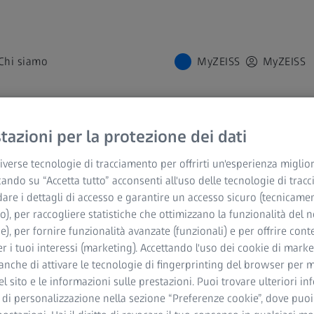
Chi siamo
MyZEISS
MyZEISS
azioni per la protezione dei dati
ISS
verse tecnologie di tracciamento per offrirti un'esperienza miglior
cando su “Accetta tutto” acconsenti all'uso delle tecnologie di trac
ferte esclusive
dare i dettagli di accesso e garantire un accesso sicuro (tecnicame
o), per raccogliere statistiche che ottimizzano la funzionalità del n
he), per fornire funzionalità avanzate (funzionali) e per offrire cont
r i tuoi interessi (marketing). Accettando l'uso dei cookie di market
anche di attivare le tecnologie di fingerprinting del browser per m
del sito e le informazioni sulle prestazioni. Puoi trovare ulteriori i
 di personalizzazione nella sezione “Preferenze cookie”, dove puo