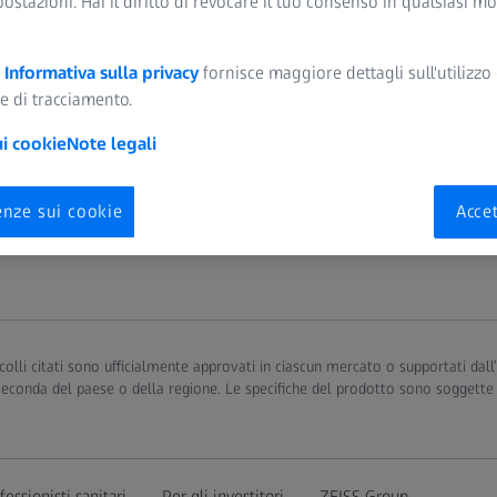
postazioni. Hai il diritto di revocare il tuo consenso in qualsiasi 
a
Informativa sulla privacy
fornisce maggiore dettagli sull'utilizzo 
e di tracciamento.
nuti esclusivi
ui cookie
Note legali
enze sui cookie
Accet
otocolli citati sono ufficialmente approvati in ciascun mercato o supportati da
 seconda del paese o della regione. Le specifiche del prodotto sono soggette
fessionisti sanitari
Per gli investitori
ZEISS Group