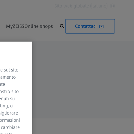
Sito web globale (Italiano)
Contattaci
MyZEISS
Online shops
e sul sito
ciamento
nte
ostro sito
enuti su
ing, ci
igliorare
nformazioni
i cambiare