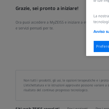
le tue im
Grazie, sei pronto a iniziare!
La nostr
tecnologi
Ora puoi accedere a MyZEISS e iniziare a esplorare conte
e servizi pensati per te.
Avviso s
Prefer
Non tutti i prodotti, gli usi, le opzioni terapeutiche e i pr
L’etichettatura e le istruzioni approvate possono variare a
risultato del continuo progresso tecnologico.
Siti web ZEISS correlati
Per i pazienti
Per i pro