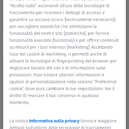
“Accetta tutto” acconsenti all'uso delle tecnologie di
tracciamento per ricordare i dettagli di accesso e
garantire un accesso sicuro (tecnicamente necessario),
RIEPILOGO
per raccogliere statistiche che ottimizzano la
Piccoli ma grandi strumenti nella chirurgia
funzionalità del nostro sito (statistiche), per fornire
vertebrale MIS
funzionalità avanzate (funzionali) e per offrire contenuti
su misura per i tuoi interessi (marketing). Accettando
l'uso dei cookie di marketing, ci permetti anche di
attivare le tecnologie di fingerprinting del browser per
La chirurgia della colonna vertebrale ha fatto enormi
migliorare l'analisi del sito e le informazioni sulle
progressi e l’attenzione maggiore nell’ultimo decennio si è
prestazioni. Puoi trovare ulteriori informazioni e
rivolta allo sviluppo di procedure minimamente invasive,
opzioni di personalizzazione nella sezione “Preferenze
con più comfort per il paziente e una maggiore sicurezza
cookie”, dove puoi cambiare le tue impostazioni. Hai il
per il chirurgo.
diritto di revocare il tuo consenso in qualsiasi
momento.
La colonna vertebrale è un organo posizionato in
profondità: quando le incisioni si fanno sempre più
piccole, una buona visione e illuminazione rappresentano
La nostra
Informativa sulla privacy
fornisce maggiore
una sfida. Questo diventa un problema, poiché la chirurgia
dettagli sull'utilizzo delle tecnologie di tracciamento.