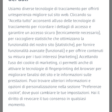
Usiamo diverse tecnologie di tracciamento per offrirti
un'esperienza migliore sul sito web. Cliccando su
“Accetta tutto” acconsenti all'uso delle tecnologie di
tracciamento per ricordare i dettagli di accesso e
RIEPILOGO
garantire un accesso sicuro (tecnicamente necessario),
Anastomosi linfovenosa singola profonda
per raccogliere statistiche che ottimizzano la
a livello mediale del ginocchio per il
funzionalità del nostro sito (statistiche), per fornire
linfedema di stadio 1
funzionalità avanzate (funzionali) e per offrire contenuti
su misura per i tuoi interessi (marketing). Accettando
Si tratta di un paziente con un linfedema di stadio 1 a
l'uso dei cookie di marketing, ci permetti anche di
esordio molto precoce. Una scansione con ICG effettuata il
attivare le tecnologie di fingerprinting del browser per
giorno prima dell’intervento ha mostrato un sistema
migliorare l'analisi del sito e le informazioni sulle
linfatico per lo più intatto. Tuttavia, quando la scansione è
prestazioni. Puoi trovare ulteriori informazioni e
stata ripetuta subito prima dell’intervento, è stato rilevato
opzioni di personalizzazione nella sezione “Preferenze
un certo riflusso cutaneo nella parte prossimale della
cookie”, dove puoi cambiare le tue impostazioni. Hai il
coscia. Si è deciso di praticare l’incisione a livello mediale
diritto di revocare il tuo consenso in qualsiasi
del ginocchio. Era visibile soltanto un piccolo vaso linfatico
momento.
molto profondo che ha reso difficile la realizzazione