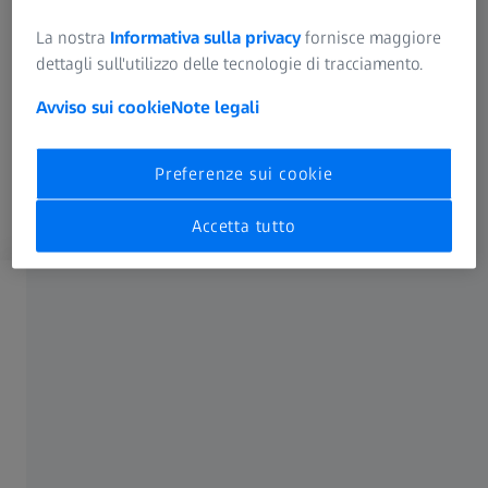
dell’anastomosi. È stato riesaminato più volte fino a
renderlo pervio.
La nostra
Informativa sulla privacy
fornisce maggiore
dettagli sull'utilizzo delle tecnologie di tracciamento.
Avviso sui cookie
Note legali
Preferenze sui cookie
Accetta tutto
Effettua l’accesso per sbloccare
Registrati
o effettua l’accesso