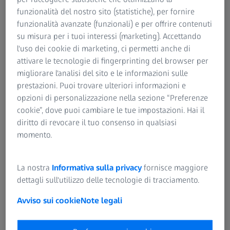
funzionalità del nostro sito (statistiche), per fornire
funzionalità avanzate (funzionali) e per offrire contenuti
RIEPILOGO
su misura per i tuoi interessi (marketing). Accettando
Progressi e nuove prospettive nel campo
l'uso dei cookie di marketing, ci permetti anche di
della radioterapia intraoperatoria per
attivare le tecnologie di fingerprinting del browser per
tumori del SNC
migliorare l'analisi del sito e le informazioni sulle
prestazioni. Puoi trovare ulteriori informazioni e
In questo webinar registrato, il radioterapista oncologo Dr.
opzioni di personalizzazione nella sezione “Preferenze
Henning Kahl presenta il concetto IORT adottato ad
cookie”, dove puoi cambiare le tue impostazioni. Hai il
Augusta per i pazienti con metastasi cerebrali e
diritto di revocare il tuo consenso in qualsiasi
glioblastoma multiforme (GBM). La presentazione tratta
momento.
esempi di casi clinici e offre una panoramica sullo stato
attuale della ricerca e su studi in corso relativi al
trattamento dei tumori del SNC mediante radioterapia
La nostra
Informativa sulla privacy
fornisce maggiore
intraoperatoria.
dettagli sull'utilizzo delle tecnologie di tracciamento.
Avviso sui cookie
Note legali