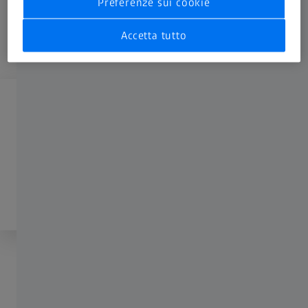
Preferenze sui cookie
Accetta tutto
Effettua l’accesso per sbloccare
Registrati
o effettua l’accesso