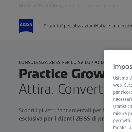
Medical Technology
for healthcare professionals
Si apre in un'altra scheda
Prodotti
Specializzazioni
Notizie ed eventi
CONSULENZA ZEISS PER LO SVILUPPO DELLA TUA CL
Impost
Practice Growth I
Usiamo di
Attira. Converti. Con
web. Clic
per ricor
necessari
(statistic
Scopri i pilastri fondamentali per far crescere 
misura pe
esclusiva per i clienti ZEISS di prodotti pe
permetti 
l'analisi 