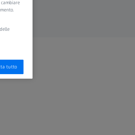
i cambiare
momento.
delle
ta tutto