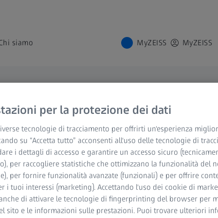
Chi siamo
MyZEISS
MyZEISS
INICA
azioni per la protezione dei dati
nsights
verse tecnologie di tracciamento per offrirti un'esperienza miglior
siglia.
cando su “Accetta tutto” acconsenti all'uso delle tecnologie di trac
dare i dettagli di accesso e garantire un accesso sicuro (tecnicame
o), per raccogliere statistiche che ottimizzano la funzionalità del n
he), per fornire funzionalità avanzate (funzionali) e per offrire cont
la tua clinica,
in
r i tuoi interessi (marketing). Accettando l'uso dei cookie di market
1
r l’oftalmologia
.
anche di attivare le tecnologie di fingerprinting del browser per m
del sito e le informazioni sulle prestazioni. Puoi trovare ulteriori i