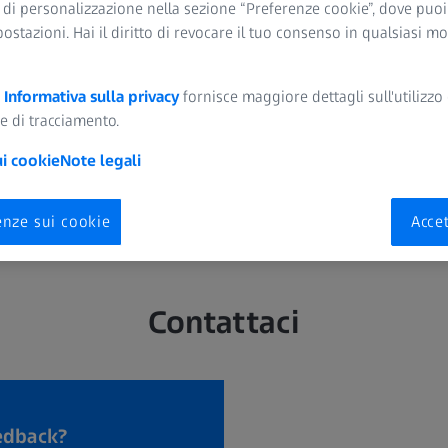
 di personalizzazione nella sezione “Preferenze cookie”, dove puo
postazioni. Hai il diritto di revocare il tuo consenso in qualsiasi 
a
Informativa sulla privacy
fornisce maggiore dettagli sull'utilizzo 
e di tracciamento.
ui cookie
Note legali
enze sui cookie
Accet
Contattaci
edback?