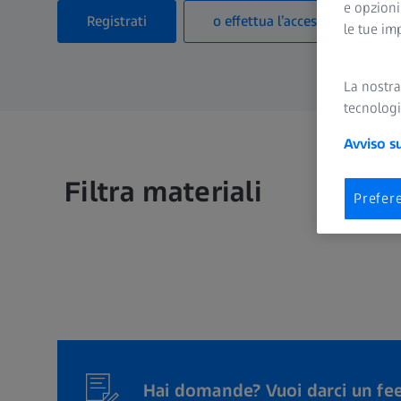
e opzioni
Registrati
o effettua l’accesso
le tue im
La nostr
tecnologi
Avviso s
Filtra materiali
Prefer
Hai domande? Vuoi darci un fe