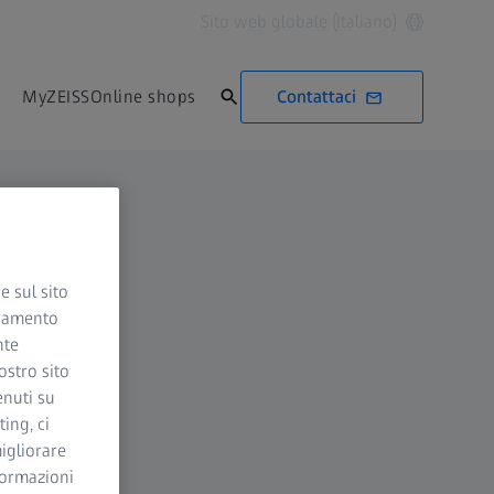
Sito web globale (Italiano)
Contattaci
MyZEISS
Online shops
e sul sito
ciamento
nte
ostro sito
enuti su
ing, ci
igliorare
nformazioni