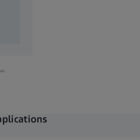
 Camera
els.
plications