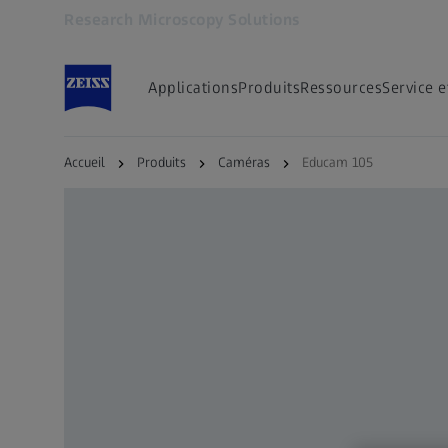
Research Microscopy Solutions
S’ouvre dans un nouvel onglet
Applications
Produits
Ressources
Service e
Accueil
Produits
Caméras
Educam 105