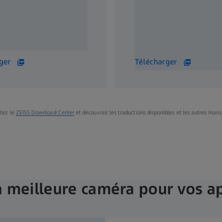
egapixel Microscope
Your Guide to Microscope
or Connected Networks in
Technology from ZEISS
and Education
14 MB
ger
Télécharger
itez le
ZEISS Download Center
et découvrez les traductions disponibles et les autres manu
a meilleure caméra pour vos ap