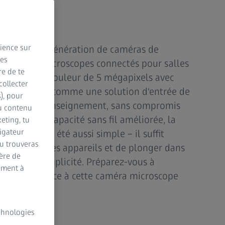
rience sur
ie nouvelle génération de caméras de
des
quent, de microscopes connectés pour salles
re de te
ette caméra couleur de 5 mégapixels avec
collecter
 été conçue comme une solution d'entrée de
s), pour
tion et à l'enseignement, sans compromis
du contenu
 Grâce à une capacité sans fil améliorée, la
eting, tu
vigateur
 n'a jamais été aussi simple – il suffit
Tu trouveras
synchroniser les appareils et de plonger dans
ère de
n toute simplicité. Préparez-vous à
ement à
 éducatif grâce à cette caméra microscope
echnologies