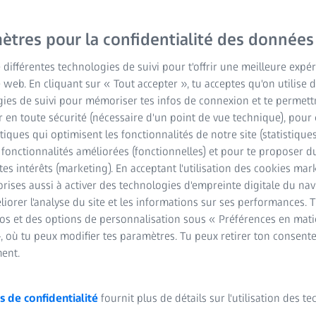
formation
ètres pour la confidentialité des données
e différentes technologies de suivi pour t'offrir une meilleure expé
Optez pour la technolog
e web. En cliquant sur « Tout accepter », tu acceptes qu'on utilise 
microscope et, par consé
ies de suivi pour mémoriser tes infos de connexion et te permett
de classe numériques. C
 en toute sécurité (nécessaire d'un point de vue technique), pour 
capteur CMOS de ZEISS a
stiques qui optimisent les fonctionnalités de notre site (statistique
gamme dédiée à la forma
s fonctionnalités améliorées (fonctionnelles) et pour te proposer 
sur la qualité ou le prix.
tes intérêts (marketing). En acceptant l'utilisation des cookies mark
rises aussi à activer des technologies d'empreinte digitale du na
connexion aux microscopes
iorer l'analyse du site et les informations sur ses performances. 
d'utiliser le Wi-Fi pour 
fos et des options de personnalisation sous « Préférences en mati
le monde microscopique e
, où tu peux modifier tes paramètres. Tu peux retirer ton consent
améliorer votre parcours
ent.
d'entrée de gamme.
s de confidentialité
fournit plus de détails sur l'utilisation des t