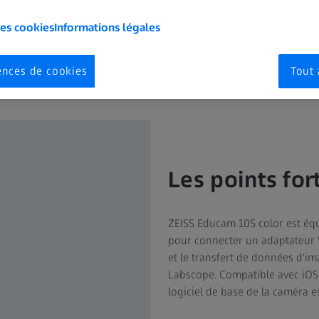
les cookies
Informations légales
ences de cookies
Tout 
Les points fo
ZEISS Educam 105 color est équi
pour connecter un adaptateur 
et le transfert de données d'im
Labscope. Compatible avec iOS
logiciel de base de la caméra es