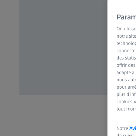
Param
On utilis
notre sit
technolog
connecter
des stati
offrir de
adapté à 
nous auto
pour amél
plus d'in
cookies »
tout mom
Notre
Avi
de suivi.