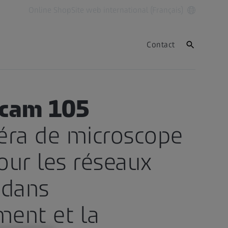
Online Shop
Site web international (Français)
Contact
ucam 105
éra de microscope
our les réseaux
 dans
ment et la