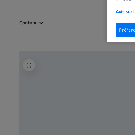
Avis sur 
Contenu
Préfér