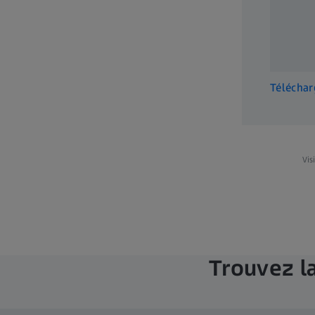
Your 5 M
Camera f
Teaching 
3 MB
Téléchar
Vis
Trouvez l