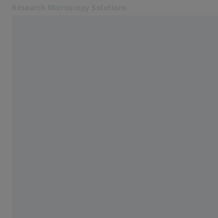
Research Microscopy Solutions
S’ouvre dans un nouvel onglet
Applications
Produits
Produits
Ressources
Service et assistance
À propos de nous
Contact
Online Shop
Sites web ZEISS connexes
ZEISS Technologie Médicale
Métrologie industrielle
Groupe ZEISS