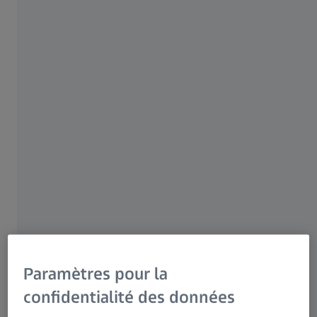
Analyse professionnelle d'image
nécessitant peu de connaissances
spécialisées
Flexibilité pour affiner les classes, les
paramètres et les caractéristiques
Choix d'algorithmes de segmentation
conventionnels et basés sur l'IA
Résultats d'analyse soignés et
interactifs
Paramètres pour la
Contenu
confidentialité des données