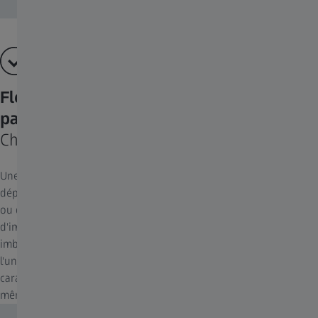
Flexibilité pour affiner les classes, les
paramètres et les caractéristiques
Chaque analyse présente des défis uniques
Une analyse optimale de l'image nécessite certains ajustements et
dépend de la qualité de l'image, de la complexité de l'échantillon
ou des questions scientifiques posées. L'assistant d'analyse
d'image permet de créer plusieurs classes potentiellement
imbriquées, de prétraiter des images de faible qualité, de choisir
l'une des nombreuses méthodes de segmentation ou
caractéristiques de mesure (pour l'extraction de données), ou
même de configurer vos propres mesures.