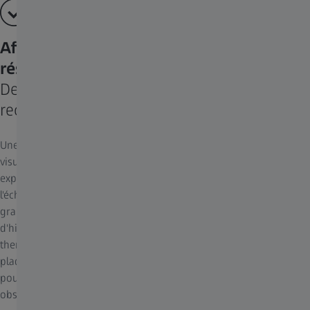
Affichage soigné et interactif des
résultats
Des résultats exploitables pour votre
recherche
Une fois l'analyse terminée, vous obtiendrez des superpositions
visuelles, un graphique configurable et des tableaux de données
exportables. Les statistiques sont fournies à la fois au niveau de
l'échantillon et au niveau des objets individuels. La fonction de
graphique permet de visualiser toute caractéristique sous forme
d'histogramme, de diagramme de dispersion ou de carte
thermique, une fonction des plus pratiques pour les écrans de
plaques de titrage. Toutes les données sont interconnectées, vous
pouvez donc explorer de manière interactive toutes les
observations expérimentales.