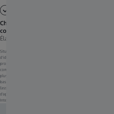
Choix d'algorithmes de segmentation
conventionnels et basés sur l'IA
Élargissez vos possibilités
Située au cœur de l'analyse d'une image, la segmentation est l'art
d'identifier avec précision des objets d'intérêt sur la base de leurs
propriétés visuelles. Afin de couvrir toutes les variations et
complications possibles, l'assistant d'analyse d'image inclut
plusieurs options telles que le seuil d'intensité, la segmentation
basée sur la variance ou la segmentation dynamique. De même,
l'assistant est compatible avec les modèles de segmentation
d'apprentissage automatique et d'apprentissage profond
Intellesis, notamment ceux importés depuis arivis Cloud.