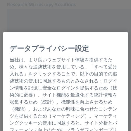
Research Microscopy Solutions
別のタブで開く
アプリケーション
ホーム
製品
データプライバシー設定
使用頻度が高いもの
サービス・サポート
当社は、より良いウェブサイト体験を提供するた
会社概要
め、様々な追跡技術を使用している。「すべて受け
お問合せ
ダウンロード
入れる」をクリックすることで、以下の目的での追
関連するZEISSウェブサイト
跡技術の使用に同意するものとみなされる：ログイ
ニュースレター
ン情報を記憶し安全なログインを提供するため（技
医療技術
術的に必要）、サイト機能を最適化する統計情報を
工業用測定
収集するため（統計）、機能性を向上させるため
ZEISSグループ
ZEISSについて
（機能）、およびあなたの興味に合わせたコンテン
ツを提供するため（マーケティング）。マーケティ
ングクッキーの使用に同意すると、サイト分析とパ
ZEISSについて
フォーマンス向上のためにブラウザフィンガープリ