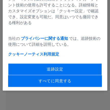
ント技術の使用も許可することになる。詳細情報と
採用情報 グローバル
カスタマイズオプションは「クッキー設定」で確認
でき、設定変更も可能だ。同意はいつでも撤回でき
る権利がある
ニュース
コンプライアンス
当社の
プライバシーに関する通知
では、追跡技術の
使用について詳細を説明している。
クッキーノーティス
利用規定
ソーシャルメディア
追跡設定
LINE公式アカウント
すべてに同意する
ZEISSの分野を選択
Research Microscopy Solutions
ウェブサイトを選択
Cinematography
グローバルウェブサイト（日本語）